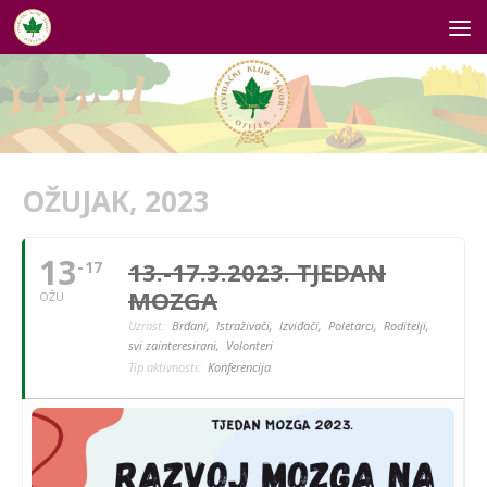
Skip to content
OŽUJAK, 2023
13
13.-17.3.2023. TJEDAN
17
MOZGA
OŽU
Uzrast:
Brđani,
Istraživači,
Izviđači,
Poletarci,
Roditelji,
svi zainteresirani,
Volonteri
Tip aktivnosti:
Konferencija