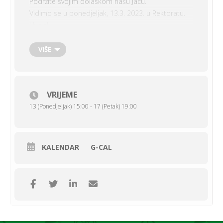
Podržite svojim dolaskom našu Jacu.
Vidimo se u ponedjeljak, 13.3. 2023. u Rektoratu.
Hvala!
Više o programu možete vidjeti na:
VIŠE
VRIJEME
13 (Ponedjeljak) 15:00 - 17 (Petak) 19:00
View in Full Screen
KALENDAR
G-CAL