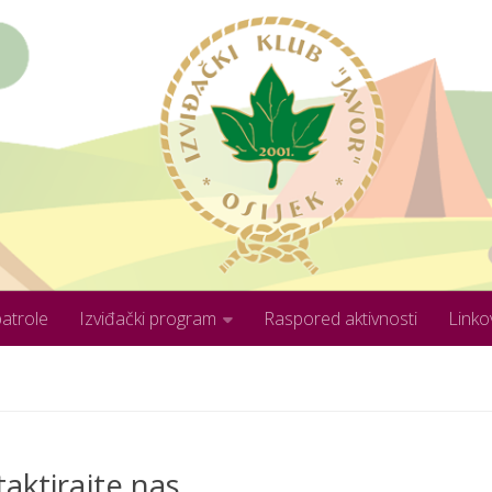
patrole
Izviđački program
Raspored aktivnosti
Linko
aktirajte nas