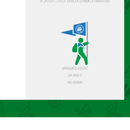
IK JAVOR ČLAN JE
SAVEZA IZVIĐAČA HRVATSKE
ERASMUS VODIČ
ZA RAD S
MLADIMA