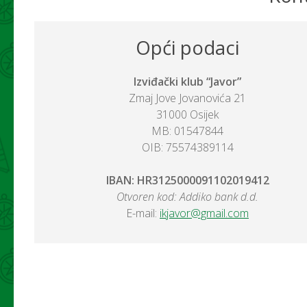
Opći podaci
Izviđački klub “Javor”
Zmaj Jove Jovanovića 21
31000 Osijek
MB: 01547844
OIB: 75574389114
IBAN: HR3125000091102019412
Otvoren kod: Addiko bank d.d.
E-mail:
ikjavor@gmail.com