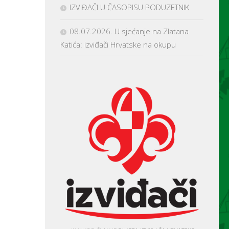
IZVIĐAČI U ČASOPISU PODUZETNIK
08.07.2026. U sjećanje na Zlatana
Katića: izviđači Hrvatske na okupu