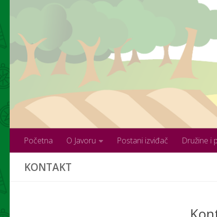
Skip to content
Početna
O Javoru
Postani izviđač
Družine i 
KONTAKT
Kont