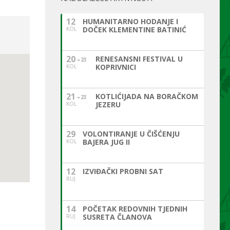
12
HUMANITARNO HODANJE I
DOČEK KLEMENTINE BATINIĆ
KOL
20
RENESANSNI FESTIVAL U
23
KOPRIVNICI
KOL
21
KOTLIĆIJADA NA BORAČKOM
23
JEZERU
KOL
29
VOLONTIRANJE U ČIŠĆENJU
BAJERA JUG II
KOL
12
IZVIĐAČKI PROBNI SAT
RUJ
14
POČETAK REDOVNIH TJEDNIH
SUSRETA ČLANOVA
RUJ