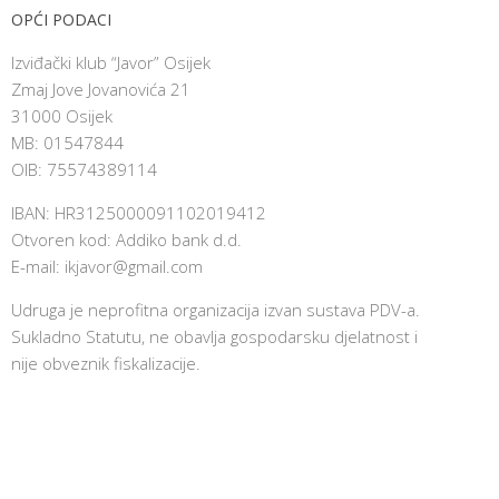
OPĆI PODACI
Izviđački klub “Javor” Osijek
Zmaj Jove Jovanovića 21
31000 Osijek
MB: 01547844
OIB: 75574389114
IBAN: HR3125000091102019412
Otvoren kod: Addiko bank d.d.
E-mail:
ikjavor@gmail.com
Udruga je neprofitna organizacija izvan sustava PDV-a.
Sukladno Statutu, ne obavlja gospodarsku djelatnost i
nije obveznik fiskalizacije.