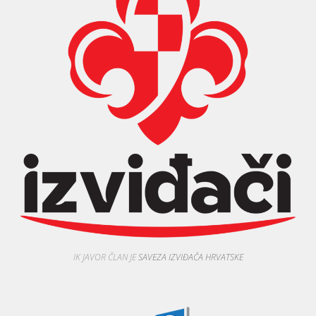
IK JAVOR ČLAN JE
SAVEZA IZVIĐAČA HRVATSKE