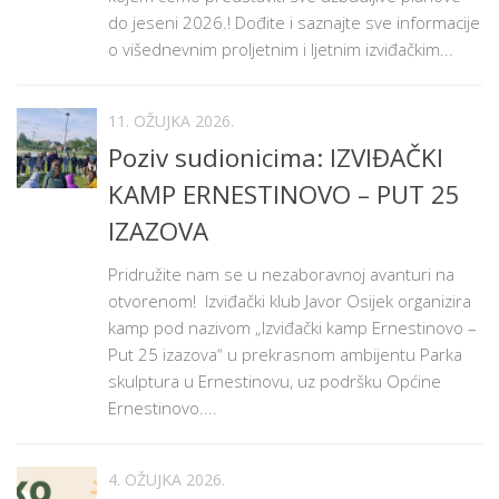
do jeseni 2026.! Dođite i saznajte sve informacije
o višednevnim proljetnim i ljetnim izviđačkim...
11. OŽUJKA 2026.
Poziv sudionicima: IZVIĐAČKI
KAMP ERNESTINOVO – PUT 25
IZAZOVA
Pridružite nam se u nezaboravnoj avanturi na
otvorenom! Izviđački klub Javor Osijek organizira
kamp pod nazivom „Izviđački kamp Ernestinovo –
Put 25 izazova“ u prekrasnom ambijentu Parka
skulptura u Ernestinovu, uz podršku Općine
Ernestinovo....
4. OŽUJKA 2026.