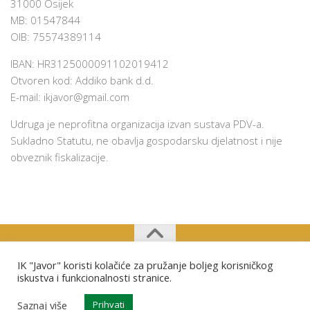
31000 Osijek
MB: 01547844
OIB: 75574389114
IBAN: HR3125000091102019412
Otvoren kod: Addiko bank d.d.
E-mail:
ikjavor@gmail.com
Udruga je neprofitna organizacija izvan sustava PDV-a.
Sukladno Statutu, ne obavlja gospodarsku djelatnost i nije
obveznik fiskalizacije.
IK "Javor" koristi kolačiće za pružanje boljeg korisničkog
Izviđački klub "Javor" Osijek © 2026. Sva prava pridržana.
iskustva i funkcionalnosti stranice.
Saznaj više
Prihvati