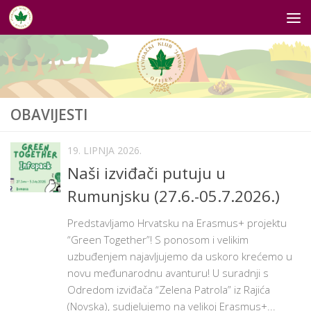
Skip to content
OBAVIJESTI
19. LIPNJA 2026.
Naši izviđači putuju u
Rumunjsku (27.6.-05.7.2026.)
Predstavljamo Hrvatsku na Erasmus+ projektu
“Green Together”! S ponosom i velikim
uzbuđenjem najavljujemo da uskoro krećemo u
novu međunarodnu avanturu! U suradnji s
Odredom izviđača “Zelena Patrola” iz Rajića
(Novska), sudjelujemo na velikoj Erasmus+...