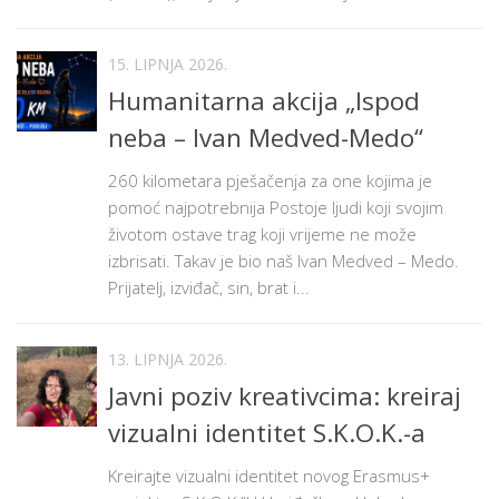
15. LIPNJA 2026.
Humanitarna akcija „Ispod
neba – Ivan Medved-Medo“
260 kilometara pješačenja za one kojima je
pomoć najpotrebnija Postoje ljudi koji svojim
životom ostave trag koji vrijeme ne može
izbrisati. Takav je bio naš Ivan Medved – Medo.
Prijatelj, izviđač, sin, brat i...
13. LIPNJA 2026.
Javni poziv kreativcima: kreiraj
vizualni identitet S.K.O.K.-a
Kreirajte vizualni identitet novog Erasmus+