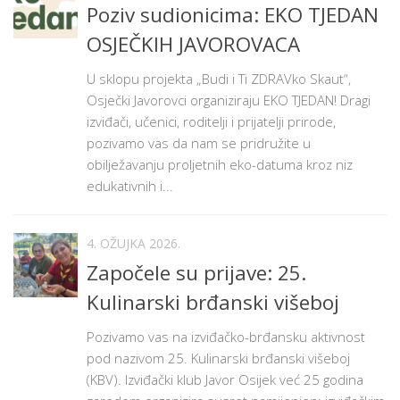
Poziv sudionicima: EKO TJEDAN
OSJEČKIH JAVOROVACA
U sklopu projekta „Budi i Ti ZDRAVko Skaut“,
Osječki Javorovci organiziraju EKO TJEDAN! Dragi
izviđači, učenici, roditelji i prijatelji prirode,
pozivamo vas da nam se pridružite u
obilježavanju proljetnih eko-datuma kroz niz
edukativnih i...
4. OŽUJKA 2026.
Započele su prijave: 25.
Kulinarski brđanski višeboj
Pozivamo vas na izviđačko-brđansku aktivnost
pod nazivom 25. Kulinarski brđanski višeboj
(KBV). Izviđački klub Javor Osijek već 25 godina