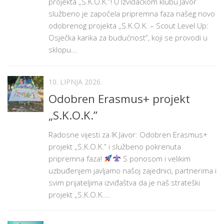
projekta „S.K.O.K.”! U Izviđačkom klubu Javor
službeno je započela pripremna faza našeg novo
odobrenog projekta „S.K.O.K. – Scout Level Up:
Osječka karika za budućnost”, koji se provodi u
sklopu...
10. LIPNJA 2026.
Odobren Erasmus+ projekt
„S.K.O.K.”
Radosne vijesti za IK Javor: Odobren Erasmus+
projekt „S.K.O.K.” i službeno pokrenuta
pripremna faza!
S ponosom i velikim
uzbuđenjem javljamo našoj zajednici, partnerima i
svim prijateljima izviđaštva da je naš strateški
projekt „S.K.O.K....