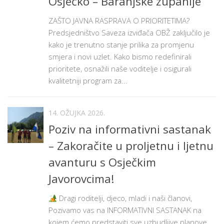
Osječko – Baranjske županije
ZAŠTO JAVNA RASPRAVA O PRIORITETIMA?
Predsjedništvo Saveza izviđača OBŽ zaključilo je
kako je trenutno stanje prilika za promjenu
smjera i novi uzlet. Kako bismo redefinirali
prioritete, osnažili naše voditelje i osigurali
kvalitetniji program za...
14. OŽUJKA 2026.
Poziv na informativni sastanak
– Zakoračite u proljetnu i ljetnu
avanturu s Osječkim
Javorovcima!
Dragi roditelji, djeco, mladi i naši članovi,
Pozivamo vas na INFORMATIVNI SASTANAK na
kojem ćemo predstaviti sve uzbudljive planove