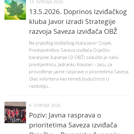
13. SVIBNJA 2026.
13.5.2026. Doprinos Izviđačkog
kluba Javor izradi Strategije
razvoja Saveza izviđača OBŽ
Na prijedlog Izviđačkog kluba Javor Osijek,
Predsjedništvo Saveza izviđača Osječko-
baranjske županije (SI OBŽ) zadužilo je našu
predsjednicu, Jadranku Kokolari – Jacu, za
provođenje javne rasprave o prioritetima Saveza.
Glas volontera kao temelj budućnosti U
razdoblju...
6. SVIBNJA 2026.
Poziv: Javna rasprava o
prioritetima Saveza izviđača