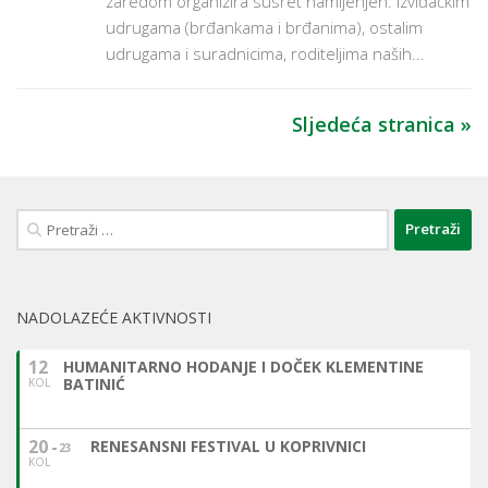
zaredom organizira susret namijenjen: izviđačkim
udrugama (brđankama i brđanima), ostalim
udrugama i suradnicima, roditeljima naših...
Sljedeća stranica »
Pretraži:
NADOLAZEĆE AKTIVNOSTI
12
HUMANITARNO HODANJE I DOČEK KLEMENTINE
BATINIĆ
KOL
20
RENESANSNI FESTIVAL U KOPRIVNICI
23
KOL