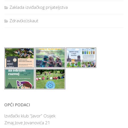
Zaklada izviđačkog prijateljstva
Zdrav(ko)skaut
OPĆI PODACI
Izviđački klub “Javor” Osijek
Zmaj Jove Jovanovića 21