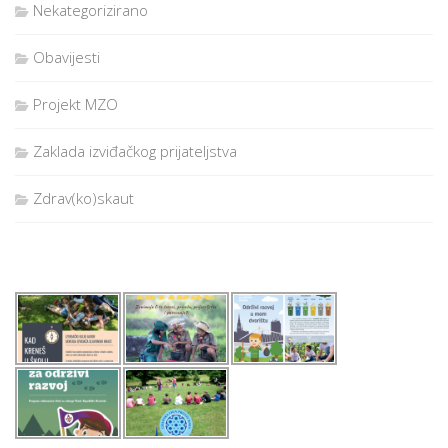
Nekategorizirano
Obavijesti
Projekt MZO
Zaklada izviđačkog prijateljstva
Zdrav(ko)skaut