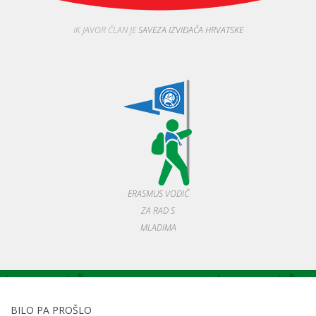
IK JAVOR ČLAN JE
SAVEZA IZVIĐAČA HRVATSKE
ERASMUS VODIČ
ZA RAD S
MLADIMA
BILO PA PROŠLO