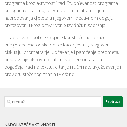
programa kroz aktivnost i rad. Stupnjevanost programa
omogućuje stabilnu, ostvarivu i stimulativnu mjeru
napredovanja djeteta u njegovom kreativnom odgoju i
obrazovanju kroz ostvarivanje izviđačkih sadržaja.
U radu svake dobne skupine koristit ćemo i druge
primjerene metodske oblike kao:
pjesmu, razgovor,
diskusiju, promatranje, uočavanje i pamćenje predmeta,
prikazivanje filmova i dijafilmova, demonstraciju
događaja, rad na tekstu, crtanje i ručni rad, uvježbavanje i
provjeru stečenog znanja i vještine.
Pretraži:
NADOLAZEĆE AKTIVNOSTI