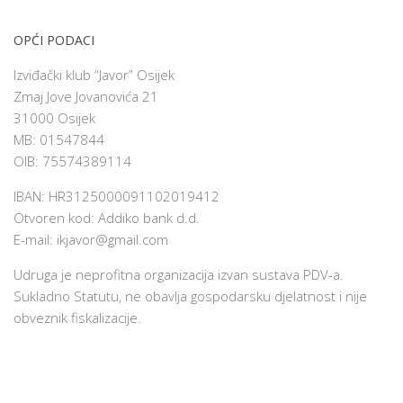
OPĆI PODACI
Izviđački klub “Javor” Osijek
Zmaj Jove Jovanovića 21
31000 Osijek
MB: 01547844
OIB: 75574389114
IBAN: HR3125000091102019412
Otvoren kod: Addiko bank d.d.
E-mail:
ikjavor@gmail.com
Udruga je neprofitna organizacija izvan sustava PDV-a.
Sukladno Statutu, ne obavlja gospodarsku djelatnost i nije
obveznik fiskalizacije.