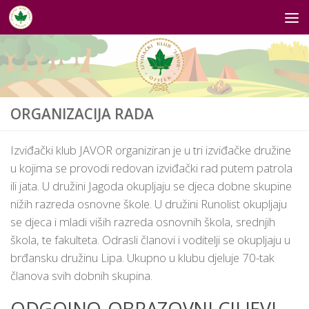
Skip to content
ORGANIZACIJA RADA
Izviđački klub JAVOR organiziran je u tri izviđačke družine
u kojima se provodi redovan izviđački rad putem patrola
ili jata. U družini Jagoda okupljaju se djeca dobne skupine
nižih razreda osnovne škole. U družini Runolist okupljaju
se djeca i mladi viših razreda osnovnih škola, srednjih
škola, te fakulteta. Odrasli članovi i voditelji se okupljaju u
brđansku družinu Lipa. Ukupno u klubu djeluje 70-tak
članova svih dobnih skupina.
ODGOJNO-OBRAZOVNI CILJEVI