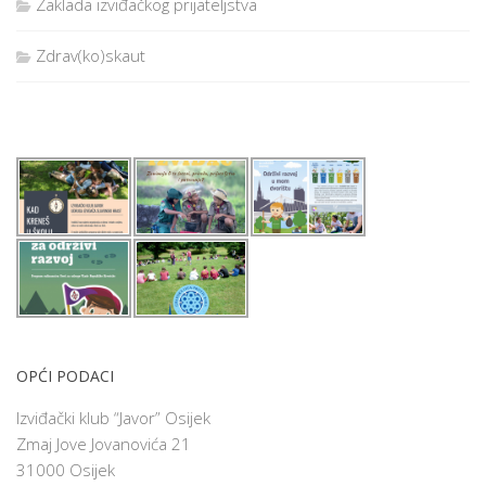
Zaklada izviđačkog prijateljstva
Zdrav(ko)skaut
OPĆI PODACI
Izviđački klub “Javor” Osijek
Zmaj Jove Jovanovića 21
31000 Osijek