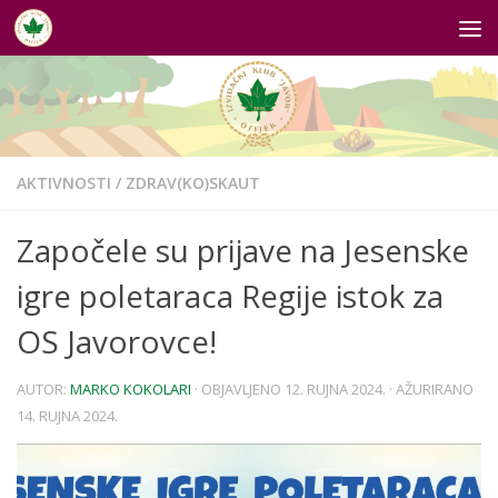
Skip to content
AKTIVNOSTI
/
ZDRAV(KO)SKAUT
Započele su prijave na Jesenske
igre poletaraca Regije istok za
OS Javorovce!
AUTOR:
MARKO KOKOLARI
· OBJAVLJENO
12. RUJNA 2024.
· AŽURIRANO
14. RUJNA 2024.