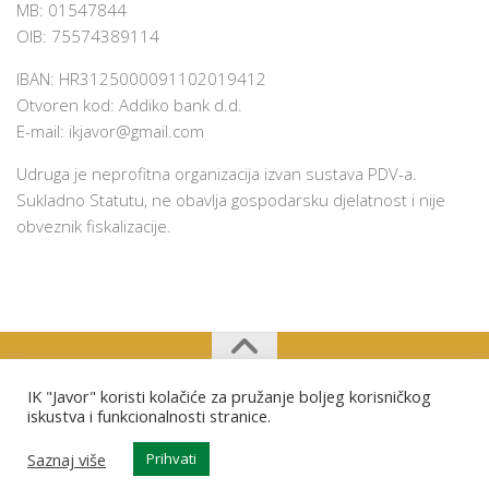
MB: 01547844
OIB: 75574389114
IBAN: HR3125000091102019412
Otvoren kod: Addiko bank d.d.
E-mail:
ikjavor@gmail.com
Udruga je neprofitna organizacija izvan sustava PDV-a.
Sukladno Statutu, ne obavlja gospodarsku djelatnost i nije
obveznik fiskalizacije.
IK "Javor" koristi kolačiće za pružanje boljeg korisničkog
Izviđački klub "Javor" Osijek © 2026. Sva prava pridržana.
iskustva i funkcionalnosti stranice.
Saznaj više
Prihvati