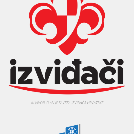
IK JAVOR ČLAN JE
SAVEZA IZVIĐAČA HRVATSKE