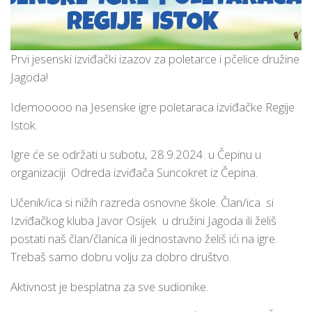
Prvi jesenski izviđački izazov za poletarce i pčelice družine
Jagoda!
Idemooooo na Jesenske igre poletaraca izviđačke Regije
Istok.
Igre će se održati u subotu, 28.9.2024. u Čepinu u
organizaciji Odreda izviđača Suncokret iz Čepina.
Učenik/ica si nižih razreda osnovne škole. Član/ica si
Izviđačkog kluba Javor Osijek u družini Jagoda ili želiš
postati naš član/članica ili jednostavno želiš ići na igre.
Trebaš samo dobru volju za dobro društvo.
Aktivnost je besplatna za sve sudionike.