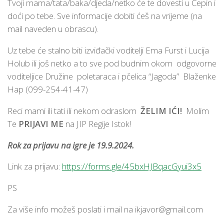
Tvoji mama/tata/baka/djeda/netko će te dovesti u Čepin i
doći po tebe. Sve informacije dobiti ćeš na vrijeme (na
mail naveden u obrascu).
Uz tebe će stalno biti izviđački voditelji Ema Furst i Lucija
Holub ili još netko a to sve pod budnim okom odgovorne
voditeljice Družine poletaraca i pčelica “Jagoda” Blaženke
Hap (099-254-41-47)
Reci mami ili tati ili nekom odraslom
ŽELIM IĆI!
Molim
Te
PRIJAVI ME
na JIP Regije Istok!
Rok za prijavu na igre je 19.9.2024.
Link za prijavu:
https://forms.gle/45bxHJBqacGyui3x5
PS
Za više info možeš poslati i mail na
ikjavor@gmail.com