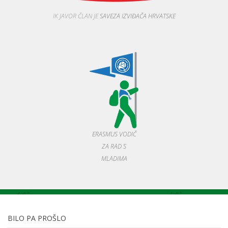
IK JAVOR ČLAN JE
SAVEZA IZVIĐAČA HRVATSKE
ERASMUS VODIČ
ZA RAD S
MLADIMA
BILO PA PROŠLO