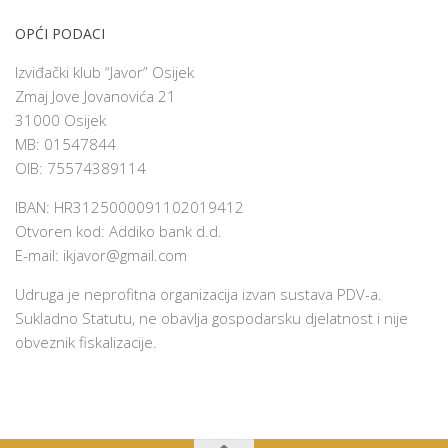
OPĆI PODACI
Izviđački klub “Javor” Osijek
Zmaj Jove Jovanovića 21
31000 Osijek
MB: 01547844
OIB: 75574389114
IBAN: HR3125000091102019412
Otvoren kod: Addiko bank d.d.
E-mail:
ikjavor@gmail.com
Udruga je neprofitna organizacija izvan sustava PDV-a.
Sukladno Statutu, ne obavlja gospodarsku djelatnost i nije
obveznik fiskalizacije.