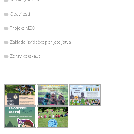
Obavijesti
Projekt MZO
Zaklada izviđačkog prijateljstva
Zdrav(ko)skaut