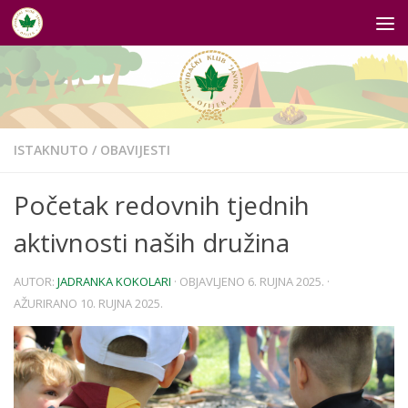
Skip to content
ISTAKNUTO
/
OBAVIJESTI
Početak redovnih tjednih
aktivnosti naših družina
AUTOR:
JADRANKA KOKOLARI
· OBJAVLJENO
6. RUJNA 2025.
·
AŽURIRANO
10. RUJNA 2025.