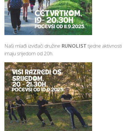
Naši mlađi izviđači družine
RUNOLIST
tjedne aktivnosti
imaju srijedom od 20h.