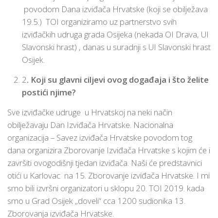
povodom Dana izviđača Hrvatske (koji se obilježava
19.5.) TOI organiziramo uz partnerstvo svih
izviđačkih udruga grada Osijeka (nekada OI Drava, UI
Slavonski hrast) , danas u suradnji s UI Slavonski hrast
Osijek.
2
. Koji su glavni ciljevi ovog događaja i što želite
postići njime?
Sve izviđačke udruge u Hrvatskoj na neki način
obilježavaju Dan Izviđača Hrvatske. Nacionalna
organizacija – Savez izviđača Hrvatske povodom tog
dana organizira Zborovanje Izviđača Hrvatske s kojim će i
završiti ovogodišnji tjedan izviđača. Naši će predstavnici
otići u Karlovac na 15. Zborovanje izviđača Hrvatske. I mi
smo bili izvršni organizatori u sklopu 20. TOI 2019. kada
smo u Grad Osijek „doveli“ cca 1200 sudionika 13.
Zborovanja izviđača Hrvatske.