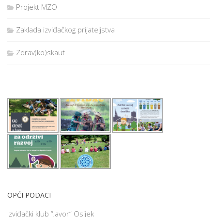
Projekt MZO
Zaklada izviđačkog prijateljstva
Zdrav(ko)skaut
OPĆI PODACI
Izviđački klub “Javor” Osijek