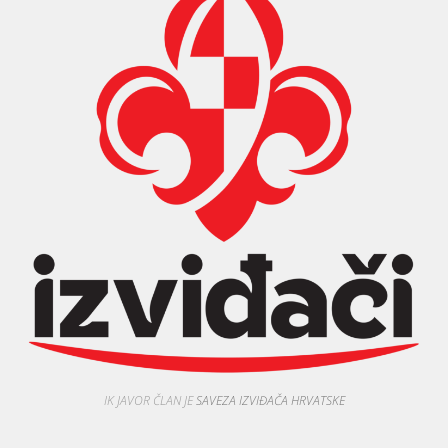
IK JAVOR ČLAN JE
SAVEZA IZVIĐAČA HRVATSKE