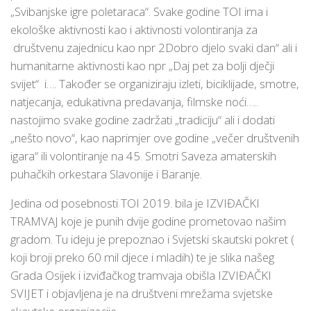
„Svibanjske igre poletaraca“. Svake godine TOI ima i
ekološke aktivnosti kao i aktivnosti volontiranja za
društvenu zajednicu kao npr 2Dobro djelo svaki dan“ ali i
humanitarne aktivnosti kao npr „Daj pet za bolji dječji
svijet“ i…. Također se organiziraju izleti, biciklijade, smotre,
natjecanja, edukativna predavanja, filmske noći…..
nastojimo svake godine zadržati „tradiciju“ ali i dodati
„nešto novo“, kao naprimjer ove godine „večer društvenih
igara“ ili volontiranje na 45. Smotri Saveza amaterskih
puhačkih orkestara Slavonije i Baranje.
Jedina od posebnosti TOI 2019. bila je IZVIĐAČKI
TRAMVAJ koje je punih dvije godine prometovao našim
gradom. Tu ideju je prepoznao i Svjetski skautski pokret (
koji broji preko 60 mil djece i mladih) te je slika našeg
Grada Osijek i izviđačkog tramvaja obišla IZVIĐAČKI
SVIJET i objavljena je na društveni mrežama svjetske