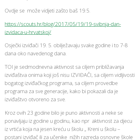
Ovdje se može vidjeti zašto baš 19.5.
https://scouts.hr/blog/2017/05/19/19-svibnja-dan-
izvidaca-u-hrvatskoj/
Osječki izviđači 19. 5. obilježavaju svake godine i to 7-8
dana oko navedenog dana.
TOI je sedmodnevna aktivnost sa ciljem približavanja
izviđaštva onima koji još nisu IZVIĐAČI, sa ciljem vidljivosti
bogatog izviđačkog programa, sa ciljem provedbe
programa za sve generacije, kako bi pokazali da je
izviđaštvo otvoreno za sve.
Kroz ovih 23 godine bilo je puno aktivnosti a neke se
ponavljaju iz godine u godinu, kao npr aktivnost za djecu
iz vrtića koja na jesen kreću u školu „ Kreni u školu –
postani izviđač ili za učenike nižih razreda osnovne škole