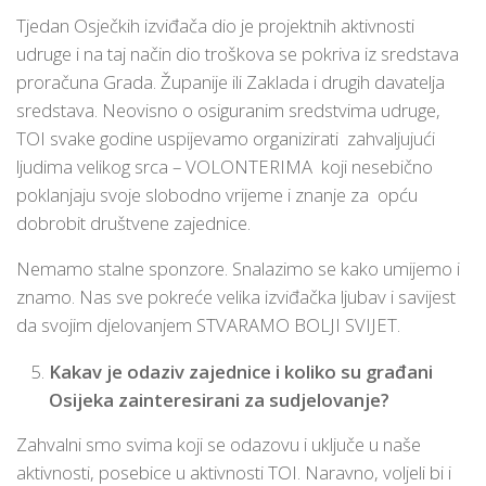
Tjedan Osječkih izviđača dio je projektnih aktivnosti
udruge i na taj način dio troškova se pokriva iz sredstava
proračuna Grada. Županije ili Zaklada i drugih davatelja
sredstava. Neovisno o osiguranim sredstvima udruge,
TOI svake godine uspijevamo organizirati zahvaljujući
ljudima velikog srca – VOLONTERIMA koji nesebično
poklanjaju svoje slobodno vrijeme i znanje za opću
dobrobit društvene zajednice.
Nemamo stalne sponzore. Snalazimo se kako umijemo i
znamo. Nas sve pokreće velika izviđačka ljubav i savijest
da svojim djelovanjem STVARAMO BOLJI SVIJET.
Kakav je odaziv zajednice i koliko su građani
Osijeka zainteresirani za sudjelovanje?
Zahvalni smo svima koji se odazovu i uključe u naše
aktivnosti, posebice u aktivnosti TOI. Naravno, voljeli bi i