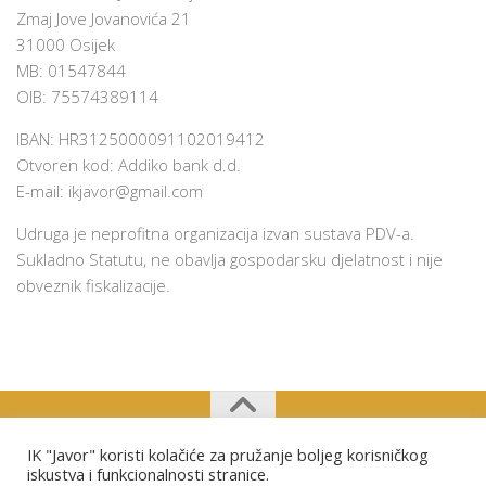
Zmaj Jove Jovanovića 21
31000 Osijek
MB: 01547844
OIB: 75574389114
IBAN: HR3125000091102019412
Otvoren kod: Addiko bank d.d.
E-mail:
ikjavor@gmail.com
Udruga je neprofitna organizacija izvan sustava PDV-a.
Sukladno Statutu, ne obavlja gospodarsku djelatnost i nije
obveznik fiskalizacije.
IK "Javor" koristi kolačiće za pružanje boljeg korisničkog
Izviđački klub "Javor" Osijek © 2026. Sva prava pridržana.
iskustva i funkcionalnosti stranice.