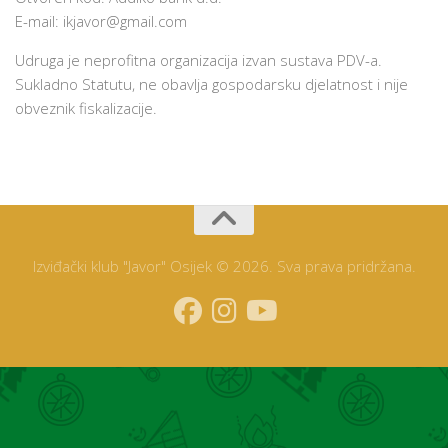
E-mail:
ikjavor@gmail.com
Udruga je neprofitna organizacija izvan sustava PDV-a.
Sukladno Statutu, ne obavlja gospodarsku djelatnost i nije
obveznik fiskalizacije.
Izviđački klub "Javor" Osijek © 2026. Sva prava pridržana.