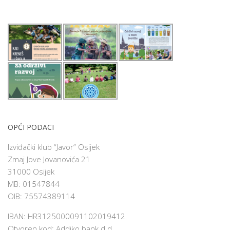
OPĆI PODACI
Izviđački klub “Javor” Osijek
Zmaj Jove Jovanovića 21
31000 Osijek
MB: 01547844
OIB: 75574389114
IBAN: HR3125000091102019412
Otvoren kod: Addiko bank d.d.