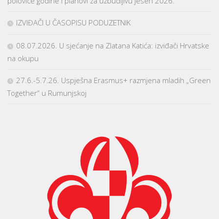
polovice godine i planovi za uzbudljivu jesen 2026.
IZVIĐAČI U ČASOPISU PODUZETNIK
08.07.2026. U sjećanje na Zlatana Katića: izviđači Hrvatske
na okupu
27.6.-5.7.26. Uspješna Erasmus+ razmjena mladih „Green
Together“ u Rumunjskoj