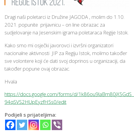
Dragi naši poletarci iz Družine JAGODA , molim do 1.10.
2021. popunite prijavnicu – on line obrazac za
sudjelovanje na Jesenskim igrama poletaraca Regije Istok.
Kako smo mi osječki javorovci i izvršni organizatori
nacionalne aktivnosti JIP za Regiju Istok, molimo također
sve volontere koji će dati svoj doprinos u organizaciji, da
također popune ovaj obrazac.
Hvala
https://docs.google.com/forms/d/1k86ou9laBm80jX5GdS
94qSVS2HUpEyzfH5s0/edit
Podijeli s prijateljima: