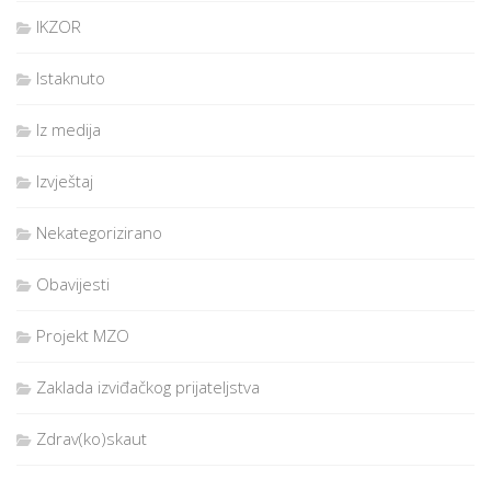
IKZOR
Istaknuto
Iz medija
Izvještaj
Nekategorizirano
Obavijesti
Projekt MZO
Zaklada izviđačkog prijateljstva
Zdrav(ko)skaut