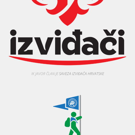
IK JAVOR ČLAN JE
SAVEZA IZVIĐAČA HRVATSKE