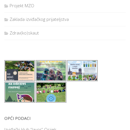
Projekt MZO
Zaklada izviđačkog prijateljstva
Zdrav(ko)skaut
OPĆI PODACI
Izviđački klub “Javor” Osijek