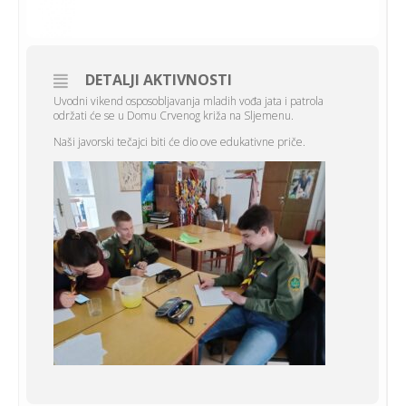
DETALJI AKTIVNOSTI
Uvodni vikend osposobljavanja mladih vođa jata i patrola
održati će se u Domu Crvenog križa na Sljemenu.
Naši javorski tečajci biti će dio ove edukativne priče.