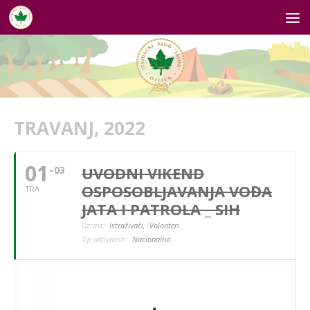
Skip to content
TRAVANJ, 2022
01
UVODNI VIKEND
03
OSPOSOBLJAVANJA VOĐA
TRA
JATA I PATROLA _ SIH
Uzrast:
Istraživači,
Volonteri
Tip aktivnosti:
Nacionalna