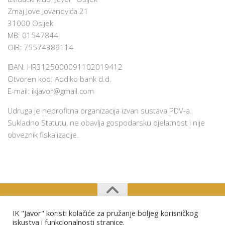
Zmaj Jove Jovanovića 21
31000 Osijek
MB: 01547844
OIB: 75574389114
IBAN: HR3125000091102019412
Otvoren kod: Addiko bank d.d.
E-mail:
ikjavor@gmail.com
Udruga je neprofitna organizacija izvan sustava PDV-a.
Sukladno Statutu, ne obavlja gospodarsku djelatnost i nije
obveznik fiskalizacije.
IK "Javor" koristi kolačiće za pružanje boljeg korisničkog
Izviđački klub "Javor" Osijek © 2026. Sva prava pridržana.
iskustva i funkcionalnosti stranice.