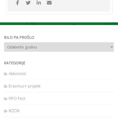
svjetlo
našim sugrađanima do 24.12.2021.
Jedna fotkica iz 2020. kada smo Betlehemsko svjetlo donijeli u
upravu Grada Osijeka
BILO PA PROŠLO
KATEGORIJE
Aktivnosti
Erasmus+ projekt
FIPO Fest
IKZOR