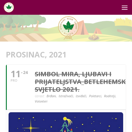
Skip to content
PROSINAC, 2021
11
SIMBOL MIRA, LJUBAVI I
24
PRIJATELJSTVA_BETLEHEMSKO
PRO
SVJETLO 2021.
Uzrast:
Brđani,
Istraživači,
Izviđači,
Poletarci,
Roditelji,
Volonteri