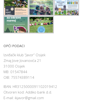
OPĆI PODACI
Izviđački klub “Javor” Osijek
Zmaj Jove Jovanovića 21
31000 Osijek
MB: 01547844
OIB: 75574389114
IBAN: HR3125000091102019412
Otvoren kod: Addiko bank d.d.
E-mail:
ikjavor@gmail.com