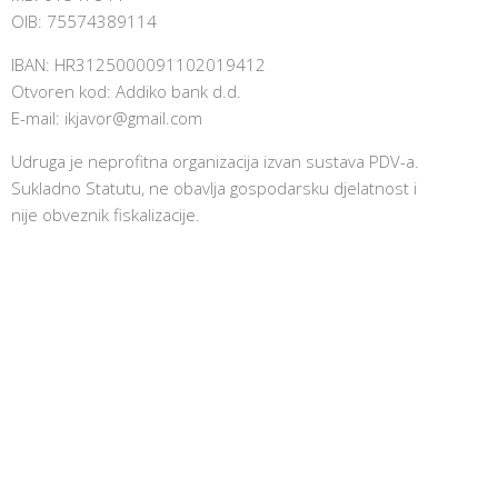
OIB: 75574389114
IBAN: HR3125000091102019412
Otvoren kod: Addiko bank d.d.
E-mail:
ikjavor@gmail.com
Udruga je neprofitna organizacija izvan sustava PDV-a.
Sukladno Statutu, ne obavlja gospodarsku djelatnost i
nije obveznik fiskalizacije.