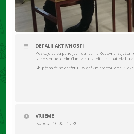
DETALJI AKTIVNOSTI
Pozivaju se svi punoljetni članovi na Redovnu izvješta
samo s punoljetnim članovima i voditeljima patrola i jata.
Skupština će se održati u izviđačkim prostorijama IK Javo
VRIJEME
(Subota) 16:00 - 17:30