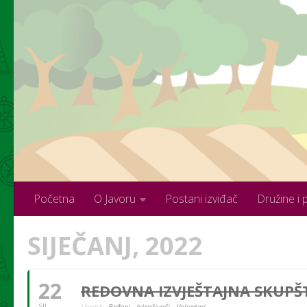
Skip to content
Početna
O Javoru
Postani izviđač
Družine i 
SIJEČANJ, 2022
22
REDOVNA IZVJEŠTAJNA SKUPŠT
SIJ
Uzrast:
Brđani,
Istraživači,
Volonteri