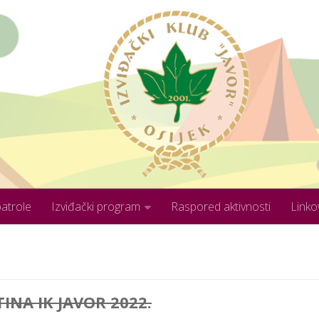
patrole
Izviđački program
Raspored aktivnosti
Linko
INA IK JAVOR 2022.