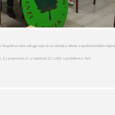
jnu Skupštinu naše udruge koje će se održati u skladu s epidemiološkim mjer
r, Z. J. Jovanovića 21. u subotum 22.1.2022. s početkom u 16 h.