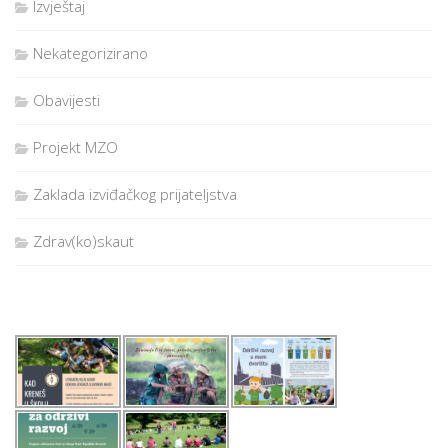
Izvještaj
ROK ZA PRIJAVU
On line obrazac
https://docs.google.com/forms/d/1QZweBKKHzqJMZHHoTYkk
Nekategorizirano
oKTUmnJ5H_FETUoiIxD2UTc/edit treba popuniti svaki
sudionik /volonter do 30.10.2021. Ukoliko se prije popune
mjesta u autobusu, zaustaviti ćemo prijave. Prednost pri
Obavijesti
prijavi imati će oni koji se prvi prijave. Molimo da se ne
prijavljujete ukoliko zaista ne mislite ići na izlet, jer
Projekt MZO
zauzimate nekom mjesto tko bi išao, ali zbog vaše prijave ne
može.
OSTALO
Zaklada izviđačkog prijateljstva
Nakon roka prijave, svi ćete na mail koji je naveden u ovom
obrascu dobiti epidemiološki list – suglasnost koji je
Zdrav(ko)skaut
OBVEZNO
imati i bez kojeg se na izlet ne može ići. Za sve
maloljetne sudionike obrazac potpisuje roditelj/staratelj i
sudionik. Punoljetne osobe same potpisuju obrazac.
Pojmovi sudinik/volonter se odnosi na sve osobe bez obzira na
spol. Ukoliko imate pitanja, isti možete poslati na mail
ikjavor@gmail.com
ili nazvati
BLAŽENKU HAP – BLAŽU
,
odgovornu voditeljicu izleta
(099-254-41-47)
.
Vidimo se na izletu i susretu s poletarcima iz Valpova!