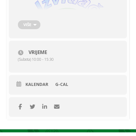
VIŠE
VRIJEME
(Subota) 10:00 - 15:30
KALENDAR
G-CAL
Idemo u Valpovo gdje će nam domaćini biti Odred izviđača
“Iovallios” Valpovo. Jesenske igre i radionice održati ćemo u
prelijepom valpovačkom parku, a mjesto okupljanja je
Izviđački dječji eko centar Valpovo.
POLAZAK – POVRATAK
Iz Osijeka polazimo u 10,30h ispred Izviđačkog parka Donji
Grad (Trg Nikole Tesle). Treba doći 15 do 30 min ranije,
donijeti epidemiološki list – suglasnost za svakog sudionika –