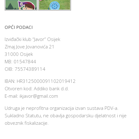
OPĆI PODACI
Izviđački klub “Javor” Osijek
Zmaj Jove Jovanovića 21
31000 Osijek
MB: 01547844
OIB: 75574389114
IBAN: HR3125000091102019412
Otvoren kod: Addiko bank d.d.
E-mail:
ikjavor@gmail.com
Udruga je neprofitna organizacija izvan sustava PDV-a.
Sukladno Statutu, ne obavlja gospodarsku djelatnost i nije
obveznik fiskalizacije.