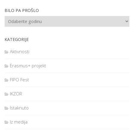
volontera i predati ga voditeljici izleta. Na isto mjesto
okupljanja u 15,30h (Izviđački park Donji Grad Osijek)
BILO PA PROŠLO
dolazimo u Osijek.
PRIJEVOZ
Prijevoz autobusom organizira tvrtka “Topla voda” doo
Bizovac.
KATEGORIJE
HRANA
Aktivnosti
Svaki sudionik i volonter za sebe nosi hranu i piće potrebno
za vrijeme boravka na izletu.
Erasmus+ projekt
SUDIONIČKA PARTICIPACIJA
Svaki sudionik sudjeluje u dijelu troškova izleta u iznosu 30
FIPO Fest
kn po osobi. Iznos od 30 kn sudionici donose prije polaska na
izlet i predaju ga odgovornoj voditeljici izleta.
IKZOR
ODJEĆA i OBUĆA
Svako se treba obući u skladu s vremenom, obvezno treba
Istaknuto
imati kabanicu i nepromočivu obuću. Svi koji imaju izviđačke
marame i majice poletaraca trebaju ih ponijeti. Izviđački
volonteri trebaju biti u izviđačkim košuljama, duksama i
Iz medija
prslucima + kabanice. Svaki sudionik/volonter obvezno mora
imati masku za lice i sredstvo za dezinfekciju ruku.