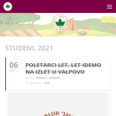
Skip to content
STUDENI, 2021
06
POLETARCI LET, LET IDEMO
NA IZLET U VALPOVO
STU
Uzrast:
Poletarci,
Volonteri
Tip aktivnosti:
Izlet