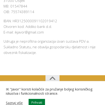
31000 Osijek
MB: 01547844
OIB: 75574389114
IBAN: HR3125000091102019412
Otvoren kod: Addiko bank d.d.
E-mail:
ikjavor@gmail.com
Udruga je neprofitna organizacija izvan sustava PDV-a.
Sukladno Statutu, ne obavlja gospodarsku djelatnost i nije
obveznik fiskalizacije.
IK "Javor" koristi kolačiće za pružanje boljeg korisničkog
Izviđački klub "Javor" Osijek © 2026. Sva prava pridržana.
iskustva i funkcionalnosti stranice.
Saznaj više
Prihvati