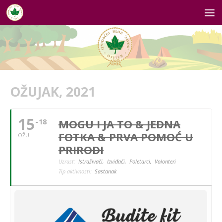
Skip to content
OŽUJAK, 2021
15
MOGU I JA TO & JEDNA
18
FOTKA & PRVA POMOĆ U
OŽU
PRIRODI
Uzrast:
Istraživači,
Izviđači,
Poletarci,
Volonteri
Tip aktivnosti:
Sastanak