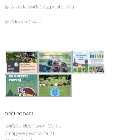
Zaklada izviđačkog prijateljstva
Zdrav(ko)skaut
OPĆI PODACI
Izviđački klub “Javor” Osijek
Zmaj Jove Jovanovića 21