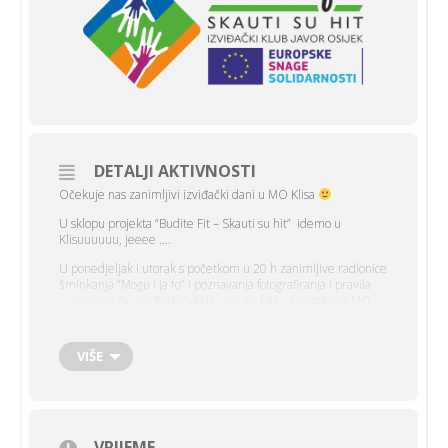
DETALJI AKTIVNOSTI
Očekuje nas zanimljivi izviđački dani u MO Klisa
U sklopu projekta “Budite Fit – Skauti su hit” idemo u
Klisuuuuuu, jeeee ….
U ponedjeljak i utorak s početkom u 20 h zanimljive radionice
šminkanja “Mogu i ja to” i poznavanja fotografiranja i pravila
privatnosti “Jedna Fotka”. Aktivnost će biti u prostorima MO
Klisa uz poštivanja epidemioloških mjera.
VIŠE
VRIJEME