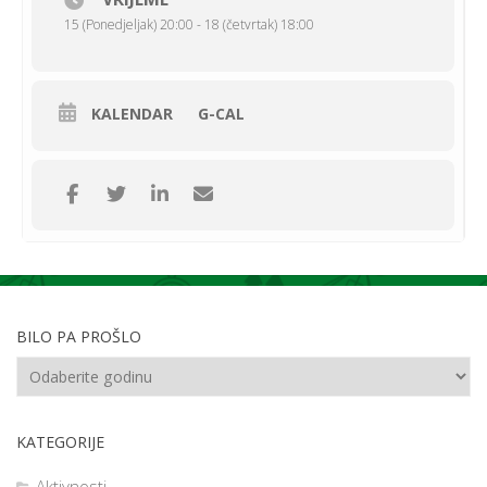
15 (Ponedjeljak) 20:00 - 18 (četvrtak) 18:00
U četvrak u 17h naše male sugrađane MO Klisa Ivana će
KALENDAR
G-CAL
upoznati s osnovama primjene prve pomoći u prirodi.
Aktivnost će se održati u suradnji s učiteljicom Jelicom Čoralić.
Vidimo se kod škole.
BILO PA PROŠLO
KATEGORIJE
Aktivnosti