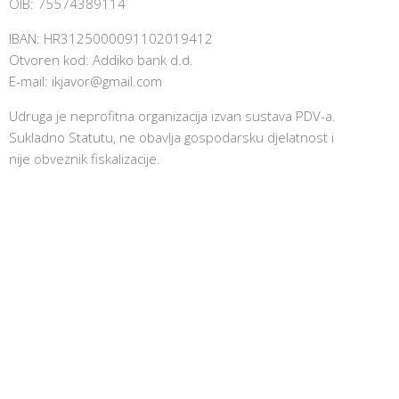
OIB: 75574389114
IBAN: HR3125000091102019412
Otvoren kod: Addiko bank d.d.
E-mail:
ikjavor@gmail.com
Udruga je neprofitna organizacija izvan sustava PDV-a.
Sukladno Statutu, ne obavlja gospodarsku djelatnost i
nije obveznik fiskalizacije.