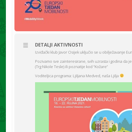
DETALJI AKTIVNOSTI
Izviđački klub Javor Osijek uključio se u obilježavanje E
Pozivamo sve zainteresirane, svih uzrasta i godina da je
(Trg Nikole Tesle) ili poznatije kod “Kožare”
Voditeljica programa: Ljiljana Medved, naša Ljilja