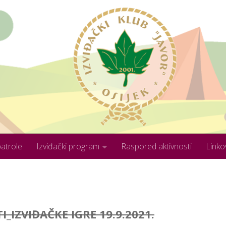
patrole
Izviđački program
Raspored aktivnosti
Linko
_IZVIĐAČKE IGRE 19.9.2021.