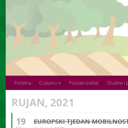
Skip to content
Početna
O Javoru
Postani izviđač
Družine i 
RUJAN, 2021
19
EUROPSKI TJEDAN MOBILNOSTI
RUJ
Tip aktivnosti:
Susreti