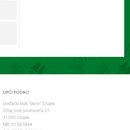
OPĆI PODACI
Izviđački klub “Javor” Osijek
Zmaj Jove Jovanovića 21
31000 Osijek
MB: 01547844