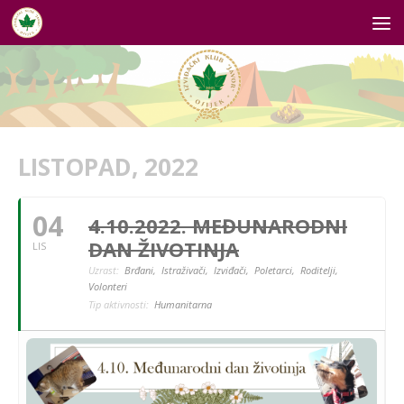
Skip to content
LISTOPAD, 2022
04
4.10.2022. MEĐUNARODNI
DAN ŽIVOTINJA
LIS
Uzrast:
Brđani,
Istraživači,
Izviđači,
Poletarci,
Roditelji,
Volonteri
Tip aktivnosti:
Humanitarna