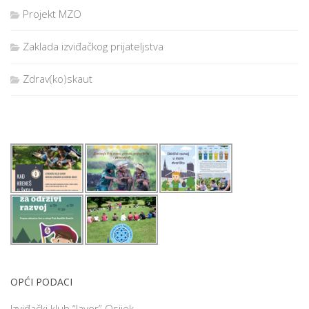
Projekt MZO
Zaklada izviđačkog prijateljstva
Zdrav(ko)skaut
OPĆI PODACI
Izviđački klub “Javor” Osijek