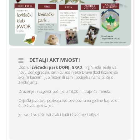
DETALJI AKTIVNOSTI
Dođi u
Izviđački park DONJI GRAD
, Trg Nikole Tesle uz
novu Donjogradsku šetnicu kod rijeke Drave (kod Kožare) sa
svojim kućnim ljubimcem ili sam i podijeli s nama priče o
životinjama.
Druženje i razgovor počinje u 18,00 h i traje 45 minuta.
Osječki javorovci pozivaju sve bez obzira na godine koji vole i
štite životinjski svijet.
Jer sve živo diše isti zrak i ljudi i životinje i biljke!