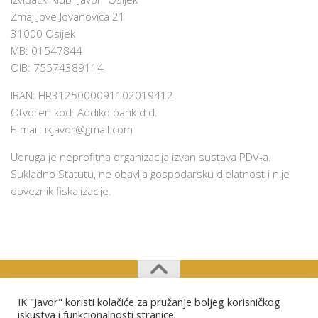
Zmaj Jove Jovanovića 21
31000 Osijek
MB: 01547844
OIB: 75574389114
IBAN: HR3125000091102019412
Otvoren kod: Addiko bank d.d.
E-mail:
ikjavor@gmail.com
Udruga je neprofitna organizacija izvan sustava PDV-a.
Sukladno Statutu, ne obavlja gospodarsku djelatnost i nije
obveznik fiskalizacije.
IK "Javor" koristi kolačiće za pružanje boljeg korisničkog
Izviđački klub "Javor" Osijek © 2026. Sva prava pridržana.
iskustva i funkcionalnosti stranice.