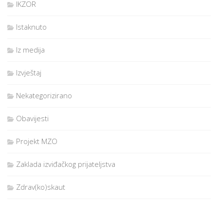
IKZOR
Istaknuto
Iz medija
Izvještaj
Nekategorizirano
Obavijesti
Projekt MZO
Zaklada izviđačkog prijateljstva
Zdrav(ko)skaut