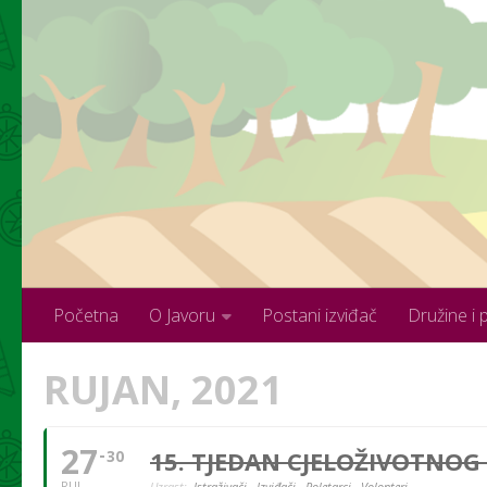
Skip to content
Početna
O Javoru
Postani izviđač
Družine i 
RUJAN, 2021
27
15. TJEDAN CJELOŽIVOTNOG
30
RUJ
Uzrast:
Istraživači,
Izviđači,
Poletarci,
Volonteri