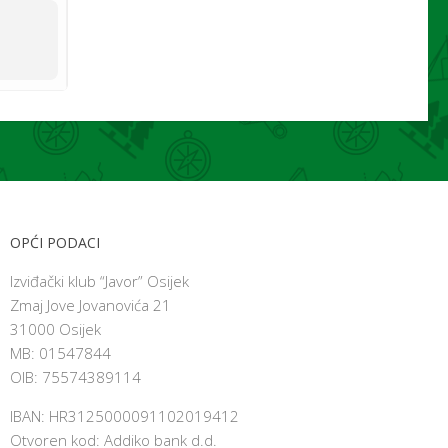
OPĆI PODACI
Izviđački klub “Javor” Osijek
Zmaj Jove Jovanovića 21
31000 Osijek
MB: 01547844
OIB: 75574389114
IBAN: HR3125000091102019412
Otvoren kod: Addiko bank d.d.