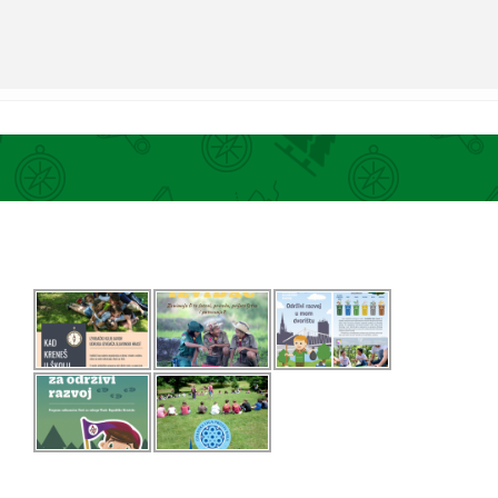
zivotno-ucenje.hr/15-tjedan-cjelozivotnog-ucenja/