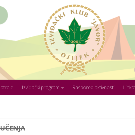
patrole
Izviđački program
Raspored aktivnosti
Linko
 UČENJA