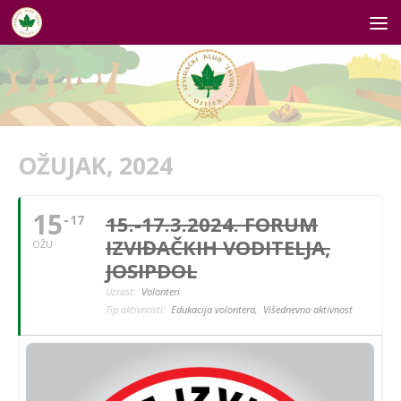
Skip to content
OŽUJAK, 2024
15
15.-17.3.2024. FORUM
17
IZVIĐAČKIH VODITELJA,
OŽU
JOSIPDOL
Uzrast:
Volonteri
Tip aktivnosti:
Edukacija volontera,
Višednevna aktivnost