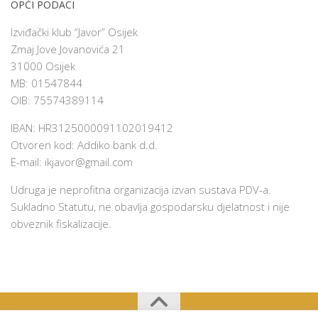
OPĆI PODACI
Izviđački klub “Javor” Osijek
Zmaj Jove Jovanovića 21
31000 Osijek
MB: 01547844
OIB: 75574389114
IBAN: HR3125000091102019412
Otvoren kod: Addiko bank d.d.
E-mail:
ikjavor@gmail.com
Udruga je neprofitna organizacija izvan sustava PDV-a.
Sukladno Statutu, ne obavlja gospodarsku djelatnost i nije
obveznik fiskalizacije.