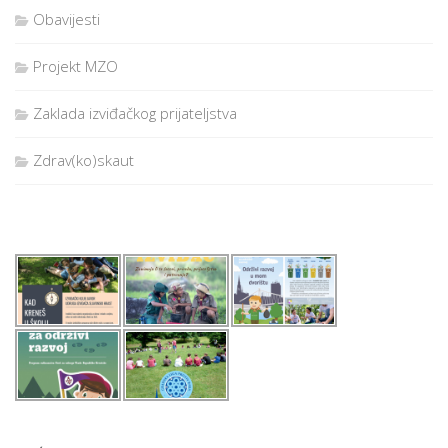
Obavijesti
Projekt MZO
Zaklada izviđačkog prijateljstva
Zdrav(ko)skaut