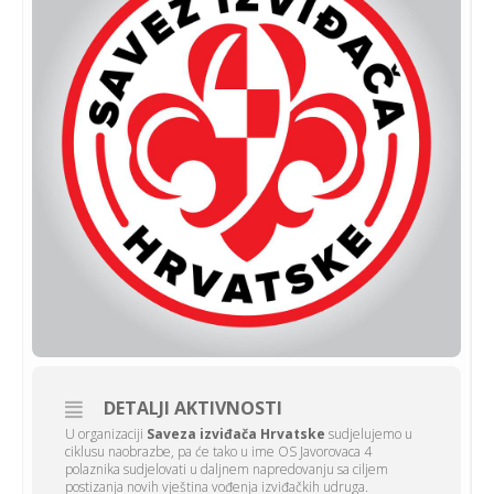
DETALJI AKTIVNOSTI
U organizaciji
Saveza izviđača Hrvatske
sudjelujemo u
ciklusu naobrazbe, pa će tako u ime OS Javorovaca 4
polaznika sudjelovati u daljnem napredovanju sa ciljem
postizanja novih vještina vođenja izviđačkih udruga.