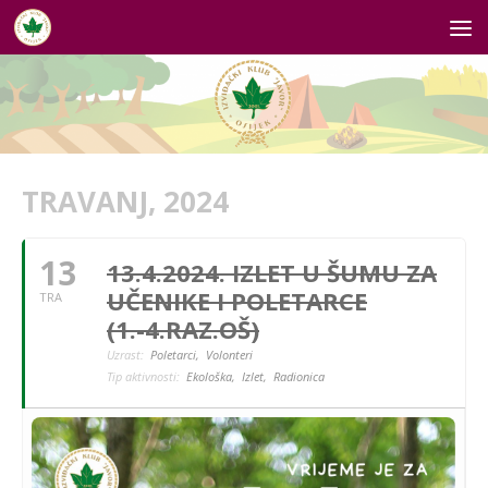
Skip to content
TRAVANJ, 2024
13
13.4.2024. IZLET U ŠUMU ZA
UČENIKE I POLETARCE
TRA
(1.-4.RAZ.OŠ)
Uzrast:
Poletarci,
Volonteri
Tip aktivnosti:
Ekološka,
Izlet,
Radionica