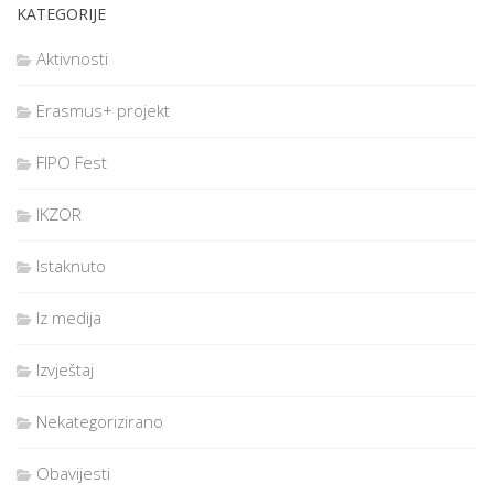
KATEGORIJE
Uplata sudioničke participacije u iznosu 5 EUR–a treba biti
Aktivnosti
na IBAN HR31 2500 0091 1020 1941 2 (opis plaćanja
IZLET U ŠUMU –ime i prezime sudionika).
Erasmus+ projekt
ROK ZA PRIJAVU je do 7.4.2024
. (popunjen on line
obrazac i uplaćeno 5 EUR na IBAN Udruge). U slučaju
FIPO Fest
odustajanja 5 EUR-a se ne vraća. Popunjenu i potpisanu
prijavnicu treba predati prilikom dolaska na izlet
IKZOR
odgovornom voditelju izleta.
Istaknuto
ODGOVORNI VODITELJ IZLETA:
Bernard Kovač, 092 269
5085.
Iz medija
DETALJNIJE INFORMACIJE o mjestu i vremenu okupljanja,
opremi i sl. te suglasnost dobiti ćeš na mail nekoliko dana
prije izleta.
Izvještaj
Za sve druge informacije nazovite JADRANKU KOKOLARI
099-3333-017 ili pošaljite mail
ikjavor@gmail.com
Nekategorizirano
Obavijesti