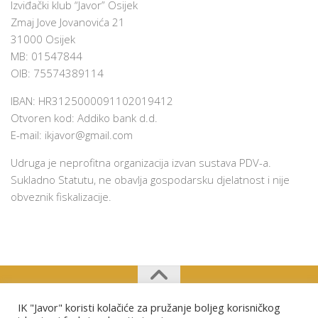
Izviđački klub “Javor” Osijek
Zmaj Jove Jovanovića 21
31000 Osijek
MB: 01547844
OIB: 75574389114
IBAN: HR3125000091102019412
Otvoren kod: Addiko bank d.d.
E-mail:
ikjavor@gmail.com
Udruga je neprofitna organizacija izvan sustava PDV-a.
Sukladno Statutu, ne obavlja gospodarsku djelatnost i nije
obveznik fiskalizacije.
IK "Javor" koristi kolačiće za pružanje boljeg korisničkog
Izviđački klub "Javor" Osijek © 2026. Sva prava pridržana.