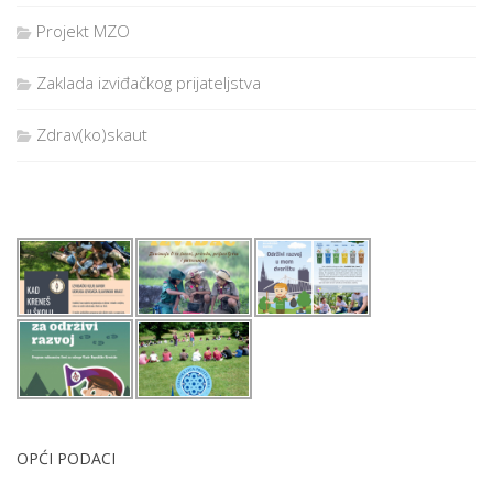
Projekt MZO
Zaklada izviđačkog prijateljstva
Zdrav(ko)skaut
OPĆI PODACI