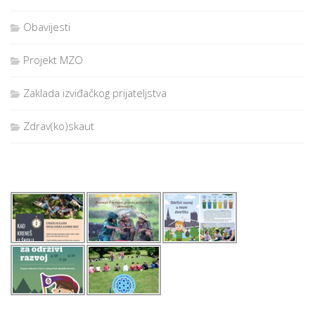
Obavijesti
Projekt MZO
Zaklada izviđačkog prijateljstva
Zdrav(ko)skaut