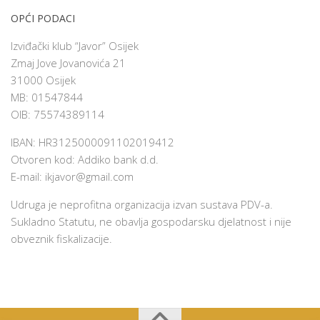
OPĆI PODACI
Izviđački klub “Javor” Osijek
Zmaj Jove Jovanovića 21
31000 Osijek
MB: 01547844
OIB: 75574389114
IBAN: HR3125000091102019412
Otvoren kod: Addiko bank d.d.
E-mail:
ikjavor@gmail.com
Udruga je neprofitna organizacija izvan sustava PDV-a.
Sukladno Statutu, ne obavlja gospodarsku djelatnost i nije
obveznik fiskalizacije.