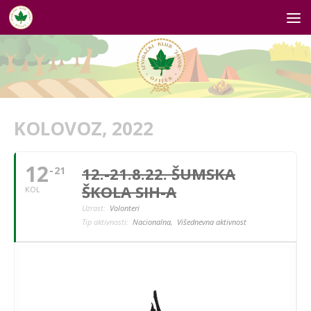
Skip to content
KOLOVOZ, 2022
12
12.-21.8.22. ŠUMSKA
21
ŠKOLA SIH-A
KOL
Uzrast:
Volonteri
Tip aktivnosti:
Nacionalna,
Višednevna aktivnost