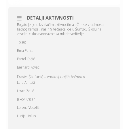
DETALJI AKTIVNOSTI
Bogato je ljeto izviđačim aktivnostima . Čim se vratimo sa
ljetnog kampa , naših 9 tečajaca ide u Šumsku Školu na
završni ciklus naobrazbe za mlade voditelje.
To su:
Ema Fürst
Bartol Čačić
Bernard Kovač
David Štefanić - 
voditelj naših tečajaca
Lara Almaši
Lovro Zelić
Jakov Križan
Lorena Veselić
Lucija Holub