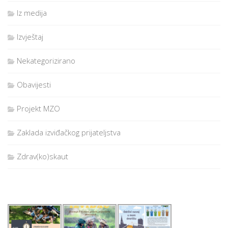
Iz medija
Izvještaj
Nekategorizirano
Obavijesti
Projekt MZO
Zaklada izviđačkog prijateljstva
Zdrav(ko)skaut