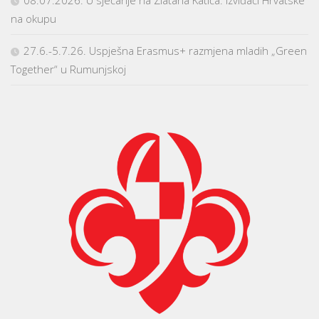
08.07.2026. U sjećanje na Zlatana Katića: izviđači Hrvatske
na okupu
27.6.-5.7.26. Uspješna Erasmus+ razmjena mladih „Green
Together“ u Rumunjskoj