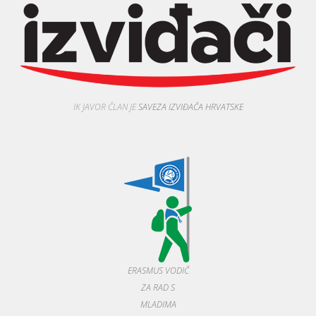
IK JAVOR ČLAN JE
SAVEZA IZVIĐAČA HRVATSKE
ERASMUS VODIČ
ZA RAD S
MLADIMA