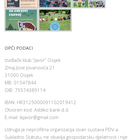
OPĆI PODACI
Izviđački klub “Javor” Osijek
Zmaj Jove Jovanovića 21
31000 Osijek
MB: 01547844
OIB: 75574389114
IBAN: HR3125000091102019412
Otvoren kod: Addiko bank d.d.
E-mail:
ikjavor@gmail.com
Udruga je neprofitna organizacija izvan sustava PDV-a.
Sukladno Statutu, ne obavlja gospodarsku djelatnost i nije