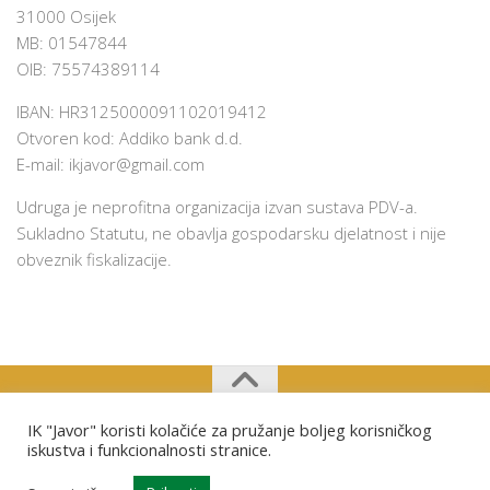
31000 Osijek
MB: 01547844
OIB: 75574389114
IBAN: HR3125000091102019412
Otvoren kod: Addiko bank d.d.
E-mail:
ikjavor@gmail.com
Udruga je neprofitna organizacija izvan sustava PDV-a.
Sukladno Statutu, ne obavlja gospodarsku djelatnost i nije
obveznik fiskalizacije.
IK "Javor" koristi kolačiće za pružanje boljeg korisničkog
Izviđački klub "Javor" Osijek © 2026. Sva prava pridržana.
iskustva i funkcionalnosti stranice.