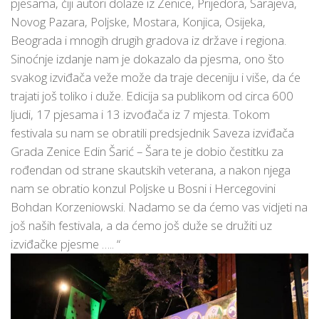
pjesama, čiji autori dolaze iz Zenice, Prijedora, Sarajeva,
Novog Pazara, Poljske, Mostara, Konjica, Osijeka,
Beograda i mnogih drugih gradova iz države i regiona.
Sinoćnje izdanje nam je dokazalo da pjesma, ono što
svakog izviđača veže može da traje deceniju i više, da će
trajati još toliko i duže. Edicija sa publikom od circa 600
ljudi, 17 pjesama i 13 izvođača iz 7 mjesta. Tokom
festivala su nam se obratili predsjednik Saveza izviđača
Grada Zenice Edin Šarić – Šara te je dobio čestitku za
rođendan od strane skautskih veterana, a nakon njega
nam se obratio konzul Poljske u Bosni i Hercegovini
Bohdan Korzeniowski. Nadamo se da ćemo vas vidjeti na
još naših festivala, a da ćemo još duže se družiti uz
izviđačke pjesme ….. “