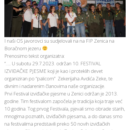
I naši OS javorovci su sudjelovali na na FIP Zenica na
Boračnom jezeru
Prenosimo tekst organizatra:
“….. U subotu 29.7.2023. održan 10. FESTIVAL
IZVIĐAČKE PJESME koji je kao i proteklih devet
organiziran po “palicom” Zekerijaha Avdića Zeke, te
divnim i nadarenim članovima naše organizacije.
Prvi Festival izviđačke pjesme u Zenici održan je 2013.
godine. Tim festivalom započela je tradicija koja traje već
10 godina. Tog prvog Festivala, pjevali smo obrade starih,
mnogima poznatih, izviđačkih pjesama, a do danas smo
na festivalima predstavili preko 50 novih izviđačkih