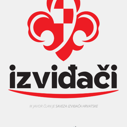
IK JAVOR ČLAN JE
SAVEZA IZVIĐAČA HRVATSKE