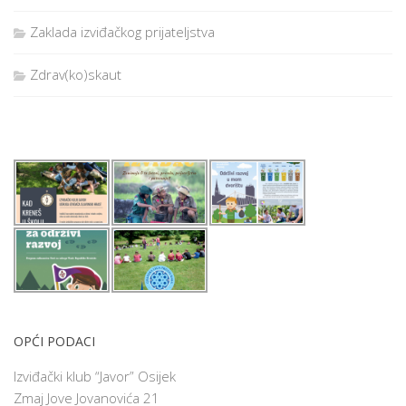
Zaklada izviđačkog prijateljstva
Zdrav(ko)skaut
OPĆI PODACI
Izviđački klub “Javor” Osijek
Zmaj Jove Jovanovića 21