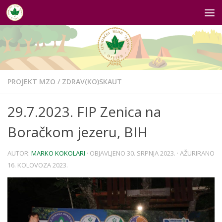
Skip to content
PROJEKT MZO
/
ZDRAV(KO)SKAUT
29.7.2023. FIP Zenica na
Boračkom jezeru, BIH
AUTOR:
MARKO KOKOLARI
· OBJAVLJENO
30. SRPNJA 2023.
· AŽURIRANO
16. KOLOVOZA 2023.