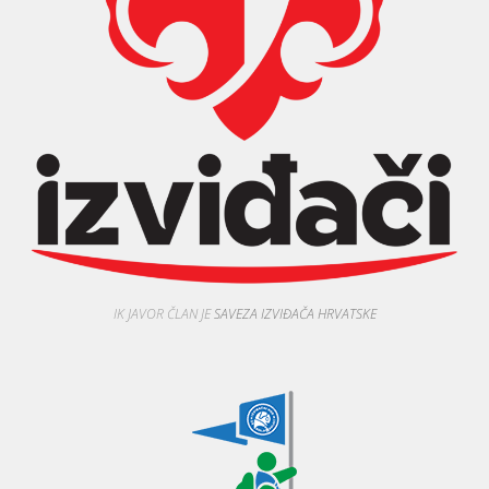
IK JAVOR ČLAN JE
SAVEZA IZVIĐAČA HRVATSKE