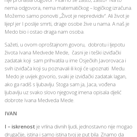
nema odgovora, nema matematičkog – logičkog izračuna.
Možemo samo ponoviti „Život je nepredvidiv“. Ali život je
lijep! jer I poslije smrti, drage osobe žive u nama. A naš je
Medo bio i ostao draga nam osoba.
Sažeti, u ovom oproštajnom govoru, dobrotu i ljepotu
života Ivana Medvede Mede, časni je i teški izviđački
zadatak koji sam prihvatila u ime Osječkih Javorovaca i
svih izviđača koji su poznavali ili koji će upoznati Medu.
Medo je uvijek govorio, svaki je izviđački zadatak lagan,
ako ga radiš s ljubavlju. Stoga sam ja, Jaca, vođena
ljubavlju uz svako slovo njegovog imena opisala djelić
dobrote Ivana Medveda Mede.
IVAN
I – iskrenost
je vrlina divnih ljudi, jednostavno nije mogao
drugačije, istina i samo istina tvoj je put bila. Znamo da