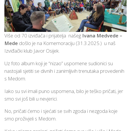
Više od 70 izviđača i prijatelja našeg
Ivana Medvede –
Mede
došlo je na Komemoraciju (31.3.2025.) u naš
Izviđački klub Javor Osijek.
Uz foto album koji je “nizao” uspomene sudionici su
nastojali sjetiti se divnih i zanimljivih trenutaka provedenih
s Medom.
Iako su svi imali puno uspomena, bilo je teško pričati, jer
smo svi još bili u nevjerici.
No, pričati ćemo i sjećati se svih zgoda i nezgoda koje
smo proživjeli s Medom.