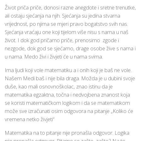
Život priča priče, donosi razne anegdote i sretne trenutke,
ali ostaju sjećanja na njih. Sjećanja su jedina stvarna
vrijednost, po njima se mjeri pravo bogatstvo svih nas.
Sjećanja vraćaju one koji tijelom više nisu s nama u naš
život. I dok god pričamo priče, prenosimo zgode i
nezgode, dok god se sjećamo, drage osobe žive s nama i
u nama. Medo živi i živjeti će u nama svima.
Ima ljudi koji vole matematiku a i onih koji je baš ne vole.
Našem Medi baš i nije bila draga. Možda je u dubini svoje
duše, kao mali osnovnoškolac, znao istinu da je
matematika egzaktna, točna i nedvojbena znanost koja
se koristi matematičkom logikom i da se matematikom
može sve izračunati osim odgovora na pitanje „Koliko će
vremena netko živjeti“
Matematika na to pitanje nije pronašla odgovor. Logika
nije pronašla odgovor. Pitamo se zašto, zašto? Na to