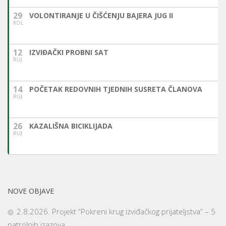
29
VOLONTIRANJE U ČIŠĆENJU BAJERA JUG II
KOL
12
IZVIĐAČKI PROBNI SAT
RUJ
14
POČETAK REDOVNIH TJEDNIH SUSRETA ČLANOVA
RUJ
26
KAZALIŠNA BICIKLIJADA
RUJ
NOVE OBJAVE
2.8.2026. Projekt “Pokreni krug izviđačkog prijateljstva” – 5
patrolnih izazova