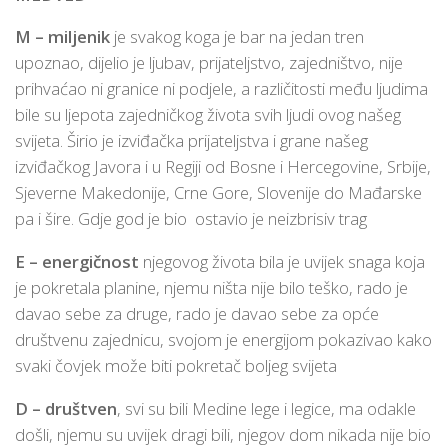
M – miljenik
je svakog koga je bar na jedan tren
upoznao, dijelio je ljubav, prijateljstvo, zajedništvo, nije
prihvaćao ni granice ni podjele, a različitosti među ljudima
bile su ljepota zajedničkog života svih ljudi ovog našeg
svijeta. Širio je izviđačka prijateljstva i grane našeg
izviđačkog Javora i u Regiji od Bosne i Hercegovine, Srbije,
Sjeverne Makedonije, Crne Gore, Slovenije do Mađarske
pa i šire. Gdje god je bio ostavio je neizbrisiv trag
E – energičnost
njegovog života bila je uvijek snaga koja
je pokretala planine, njemu ništa nije bilo teško, rado je
davao sebe za druge, rado je davao sebe za opće
društvenu zajednicu, svojom je energijom pokazivao kako
svaki čovjek može biti pokretač boljeg svijeta
D – društven
, svi su bili Medine lege i legice, ma odakle
došli, njemu su uvijek dragi bili, njegov dom nikada nije bio