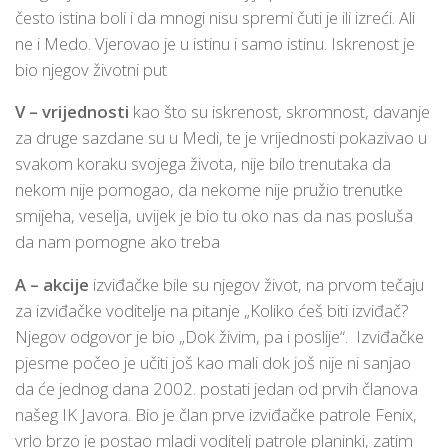
često istina boli i da mnogi nisu spremi čuti je ili izreći. Ali
ne i Medo. Vjerovao je u istinu i samo istinu. Iskrenost je
bio njegov životni put
V – vrijednosti
kao što su iskrenost, skromnost, davanje
za druge sazdane su u Medi, te je vrijednosti pokazivao u
svakom koraku svojega života, nije bilo trenutaka da
nekom nije pomogao, da nekome nije pružio trenutke
smijeha, veselja, uvijek je bio tu oko nas da nas posluša
da nam pomogne ako treba
A – akcije
izviđačke bile su njegov život, na prvom tečaju
za izviđačke voditelje na pitanje „Koliko ćeš biti izviđač?
Njegov odgovor je bio „Dok živim, pa i poslije“. Izviđačke
pjesme počeo je učiti još kao mali dok još nije ni sanjao
da će jednog dana 2002. postati jedan od prvih članova
našeg IK Javora. Bio je član prve izviđačke patrole Fenix,
vrlo brzo je postao mladi voditelj patrole planinki, zatim