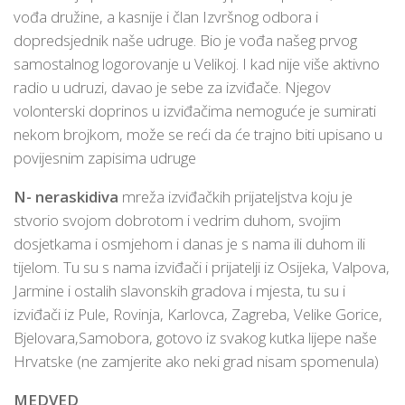
vođa družine, a kasnije i član Izvršnog odbora i
dopredsjednik naše udruge. Bio je vođa našeg prvog
samostalnog logorovanje u Velikoj. I kad nije više aktivno
radio u udruzi, davao je sebe za izviđače. Njegov
volonterski doprinos u izviđačima nemoguće je sumirati
nekom brojkom, može se reći da će trajno biti upisano u
povijesnim zapisima udruge
N- neraskidiva
mreža izviđačkih prijateljstva koju je
stvorio svojom dobrotom i vedrim duhom, svojim
dosjetkama i osmjehom i danas je s nama ili duhom ili
tijelom. Tu su s nama izviđači i prijatelji iz Osijeka, Valpova,
Jarmine i ostalih slavonskih gradova i mjesta, tu su i
izviđači iz Pule, Rovinja, Karlovca, Zagreba, Velike Gorice,
Bjelovara,Samobora, gotovo iz svakog kutka lijepe naše
Hrvatske (ne zamjerite ako neki grad nisam spomenula)
MEDVED