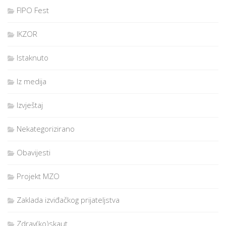
FIPO Fest
IKZOR
Istaknuto
Iz medija
Izvještaj
Nekategorizirano
Obavijesti
Projekt MZO
Zaklada izviđačkog prijateljstva
Zdrav(ko)skaut