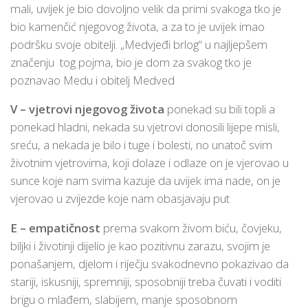
mali, uvijek je bio dovoljno velik da primi svakoga tko je
bio kamenčić njegovog života, a za to je uvijek imao
podršku svoje obitelji. „Medvjeđi brlog“ u najljepšem
značenju tog pojma, bio je dom za svakog tko je
poznavao Medu i obitelj Medved
V – vjetrovi njegovog života
ponekad su bili topli a
ponekad hladni, nekada su vjetrovi donosili lijepe misli,
sreću, a nekada je bilo i tuge i bolesti, no unatoč svim
životnim vjetrovima, koji dolaze i odlaze on je vjerovao u
sunce koje nam svima kazuje da uvijek ima nade, on je
vjerovao u zvijezde koje nam obasjavaju put
E – empatičnost
prema svakom živom biću, čovjeku,
biljki i životinji dijelio je kao pozitivnu zarazu, svojim je
ponašanjem, djelom i riječju svakodnevno pokazivao da
stariji, iskusniji, spremniji, sposobniji treba čuvati i voditi
brigu o mlađem, slabijem, manje sposobnom