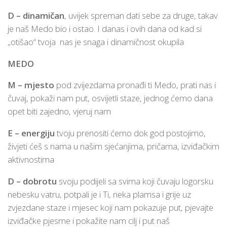
D – dinamičan
, uvijek spreman dati sebe za druge, takav
je naš Medo bio i ostao. I danas i ovih dana od kad si
„otišao“ tvoja nas je snaga i dinamičnost okupila
MEDO
M – mjesto
pod zvijezdama pronađi ti Medo, prati nas i
čuvaj, pokaži nam put, osvijetli staze, jednog ćemo dana
opet biti zajedno, vjeruj nam
E – energiju
tvoju prenositi ćemo dok god postojimo,
živjeti ćeš s nama u našim sjećanjima, pričama, izviđačkim
aktivnostima
D – dobrotu
svoju podijeli sa svima koji čuvaju logorsku
nebesku vatru, potpali je i Ti, neka plamsa i grije uz
zvjezdane staze i mjesec koji nam pokazuje put, pjevajte
izviđačke pjesme i pokažite nam cilj i put naš