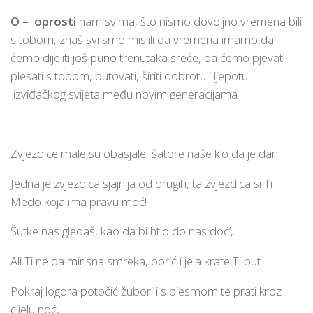
O – oprosti
nam svima, što nismo dovoljno vremena bili
s tobom, znaš svi smo mislili da vremena imamo da
ćemo dijeliti još puno trenutaka sreće, da ćemo pjevati i
plesati s tobom, putovati, širiti dobrotu i ljepotu
izviđačkog svijeta među novim generacijama
Zvjezdice male su obasjale, šatore naše k’o da je dan.
Jedna je zvjezdica sjajnija od drugih, ta zvjezdica si Ti
Medo koja ima pravu moć!
Šutke nas gledaš, kao da bi htio do nas doć’,
Ali Ti ne da mirisna smreka, borić i jela krate Ti put.
Pokraj logora potočić žubori i s pjesmom te prati kroz
cijelu noć,