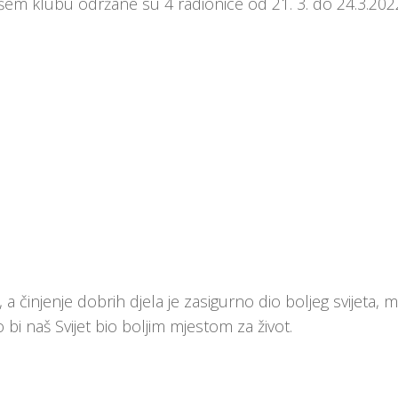
ašem klubu održane su 4 radionice od 21. 3. do 24.3.202
, a činjenje dobrih djela je zasigurno dio boljeg svijeta, 
ko bi naš Svijet bio boljim mjestom za život.