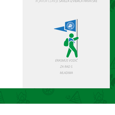
IK JAVOR ČLAN JE
SAVEZA IZVIĐAČA HRVATSKE
ERASMUS VODIČ
ZA RAD S
MLADIMA