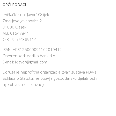
OPĆI PODACI
Izviđački klub “Javor” Osijek
Zmaj Jove Jovanovića 21
31000 Osijek
MB: 01547844
OIB: 75574389114
IBAN: HR3125000091102019412
Otvoren kod: Addiko bank d.d.
E-mail:
ikjavor@gmail.com
Udruga je neprofitna organizacija izvan sustava PDV-a.
Sukladno Statutu, ne obavlja gospodarsku djelatnost i
nije obveznik fiskalizacije.