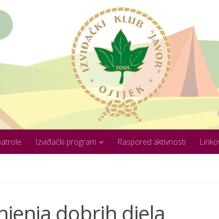
patrole
Izviđački program
Raspored aktivnosti
Linko
injenja dobrih djela