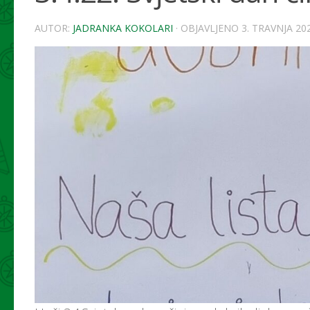
AUTOR:
JADRANKA KOKOLARI
· OBJAVLJENO
3. TRAVNJA 202