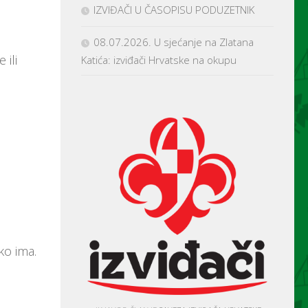
IZVIĐAČI U ČASOPISU PODUZETNIK
08.07.2026. U sjećanje na Zlatana
 ili
Katića: izviđači Hrvatske na okupu
ko ima.