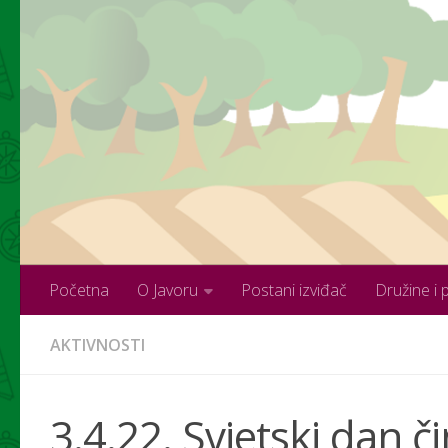
Skip to content
Početna
O Javoru
Postani izviđač
Družine i 
AKTIVNOSTI
3.4.22. Svjetski dan č