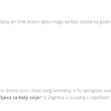
ča, jer činiti dobro djelo mogu svi bez obzira na godine
amo dobro srce i malo svog vremena. A To vjerujemo sva
Djeca za bolji svije
t” iz Zagreba u suradnji s osječkom