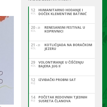
12
HUMANITARNO HODANJE I
DOČEK KLEMENTINE BATINIĆ
KOL
20
RENESANSNI FESTIVAL U
23
KOPRIVNICI
KOL
21
KOTLIĆIJADA NA BORAČKOM
23
JEZERU
KOL
29
VOLONTIRANJE U ČIŠĆENJU
BAJERA JUG II
KOL
12
IZVIĐAČKI PROBNI SAT
RUJ
14
POČETAK REDOVNIH TJEDNIH
SUSRETA ČLANOVA
RUJ