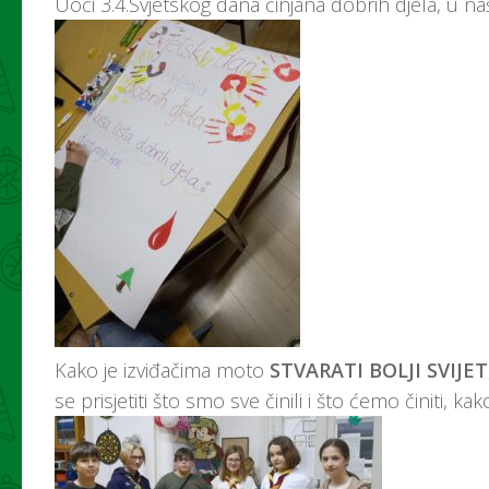
Uoči 3.4.Svjetskog dana činjana dobrih djela, u n
Kako je izviđačima moto
STVARATI BOLJI SVIJET
se prisjetiti što smo sve činili i što ćemo činiti, ka