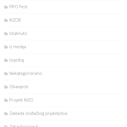
FIPO Fest
IKZOR
Istaknuto
Iz medija
Izvještaj
Nekategorizirano
Obavijesti
Projekt MZO
Zaklada izviđačkog prijateljstva
Zdrav(ko)skaut