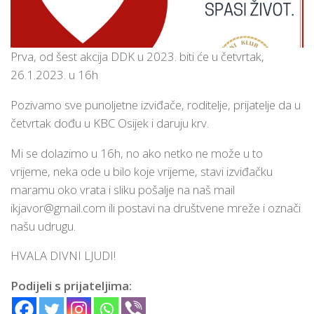
Prva, od šest akcija DDK u 2023. biti će u četvrtak,
26.1.2023. u 16h
Pozivamo sve punoljetne izviđače, roditelje, prijatelje da u
četvrtak dođu u KBC Osijek i daruju krv.
Mi se dolazimo u 16h, no ako netko ne može u to
vrijeme, neka ode u bilo koje vrijeme, stavi izviđačku
maramu oko vrata i sliku pošalje na naš mail
ikjavor@gmail.com
ili postavi na društvene mreže i označi
našu udrugu.
HVALA DIVNI LJUDI!
Podijeli s prijateljima: