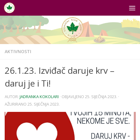
Skip to content
AKTIVNOSTI
26.1.23. Izviđač daruje krv –
daruj je i Ti!
AUTOR:
JADRANKA KOKOLARI
· OBJAVLJENO
25. SIJEČNJA 2023.
·
AŽURIRANO
25. SIJEČNJA 2023.