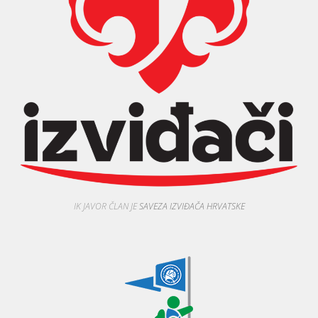
IK JAVOR ČLAN JE
SAVEZA IZVIĐAČA HRVATSKE