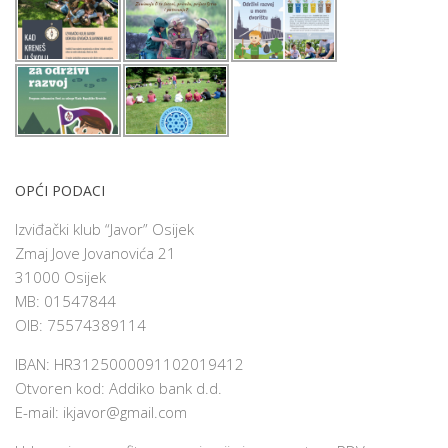
OPĆI PODACI
Izviđački klub “Javor” Osijek
Zmaj Jove Jovanovića 21
31000 Osijek
MB: 01547844
OIB: 75574389114
IBAN: HR3125000091102019412
Otvoren kod: Addiko bank d.d.
E-mail:
ikjavor@gmail.com