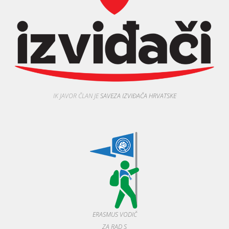
IK JAVOR ČLAN JE
SAVEZA IZVIĐAČA HRVATSKE
ERASMUS VODIČ
ZA RAD S