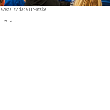
aveza izviđača Hrvatske.
i Veseli.