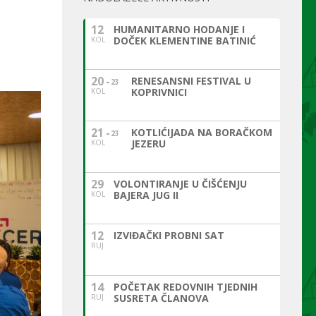
12
HUMANITARNO HODANJE I
DOČEK KLEMENTINE BATINIĆ
KOL
20
RENESANSNI FESTIVAL U
23
KOPRIVNICI
KOL
21
KOTLIĆIJADA NA BORAČKOM
23
JEZERU
KOL
29
VOLONTIRANJE U ČIŠĆENJU
BAJERA JUG II
KOL
12
IZVIĐAČKI PROBNI SAT
RUJ
14
POČETAK REDOVNIH TJEDNIH
SUSRETA ČLANOVA
RUJ