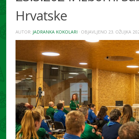
Hrvatske
AUTOR:
JADRANKA KOKOLARI
· OBJAVLJENO
23. OŽUJKA 202