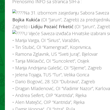
Prenosimo INFO sa stranica SIH-a :
Na 31. izbornom zasjedanju Sabora Saveza iz
Bojka Kukića
(OI “Jarun”, Zagreb) za predsjednik
Zagreb) i
Lidiju Pozaić Frketić
(OI “Jarun”, Zagre
U Vijeće Saveza izviđača Hrvatske izabrani 
• Marija Varga, OI “Sirius”, Varaždin,
• Tin Stubić, OI “Kamengrad”, Koprivnica,
• Ramona Zglavnik, US “Sveti Juraj”, Bjelovar
• Tanja Miklavčić, OI “Suncokret”, Osijek
• Marija Andrijana Galešić, OI “Sljeme”, Zagreb
• Jelena Tojaga, TUS “Tur”, Velika Gorica
• Dario Bogović, 28. SDI “Dubrava”, Zagreb
• Dragan Mladenović, OI “Vladimir Nazor”, Karlov
• Andrea Seifert, OIP “Kantrida”, Rijeka
• Alen Matejčić, OIP “Kantrida”, Rijeka
• Damir Honović, OI “Istra”, Pula