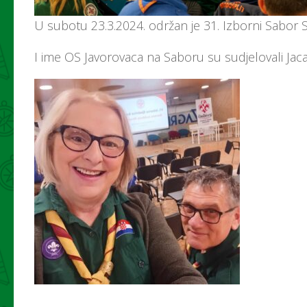
U subotu 23.3.2024. održan je 31. Izborni Sabor S
I ime OS Javorovaca na Saboru su sudjelovali Jaca 