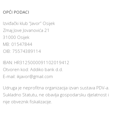
OPĆI PODACI
Izviđački klub “Javor” Osijek
Zmaj Jove Jovanovića 21
31000 Osijek
MB: 01547844
OIB: 75574389114
IBAN: HR3125000091102019412
Otvoren kod: Addiko bank d.d.
E-mail:
ikjavor@gmail.com
Udruga je neprofitna organizacija izvan sustava PDV-a.
Sukladno Statutu, ne obavlja gospodarsku djelatnost i
nije obveznik fiskalizacije.