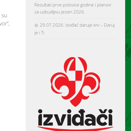
Rezultati prve polovice godine i planovi
za uzbudljivu jesen 2026.
i su
vor”,
29.07.2026. Izviđač daruje krv – Daruj
je i Ti