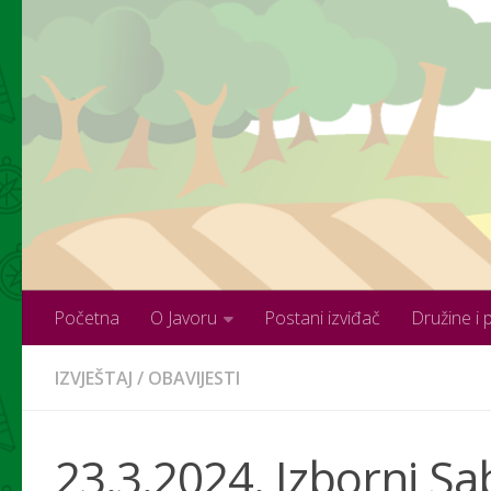
Skip to content
Početna
O Javoru
Postani izviđač
Družine i 
IZVJEŠTAJ
/
OBAVIJESTI
23.3.2024. Izborni Sa