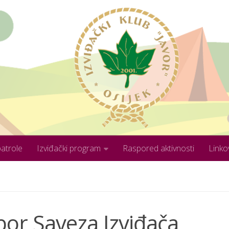
patrole
Izviđački program
Raspored aktivnosti
Linko
bor Saveza Izviđača