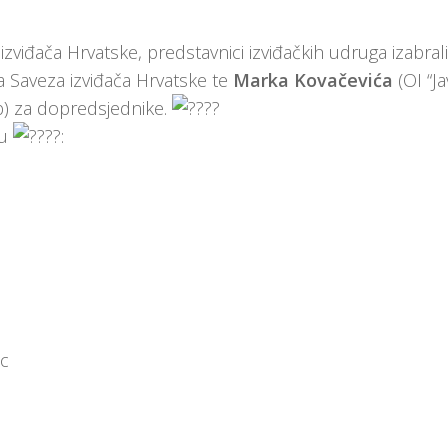
viđača Hrvatske, predstavnici izviđačkih udruga izabral
a Saveza izviđača Hrvatske te
Marka Kovačevića
(OI “Ja
b) za dopredsjednike.
su
:
ac