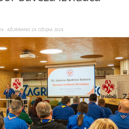
4.
· AŽURIRANO
24. OŽUJKA 2024.