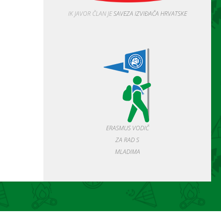
IK JAVOR ČLAN JE
SAVEZA IZVIĐAČA HRVATSKE
ERASMUS VODIČ
ZA RAD S
MLADIMA