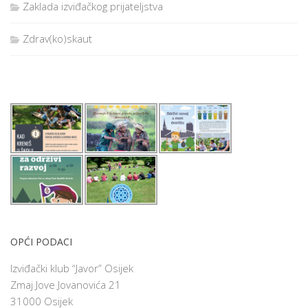
Zaklada izviđačkog prijateljstva
Zdrav(ko)skaut
OPĆI PODACI
Izviđački klub “Javor” Osijek
Zmaj Jove Jovanovića 21
31000 Osijek