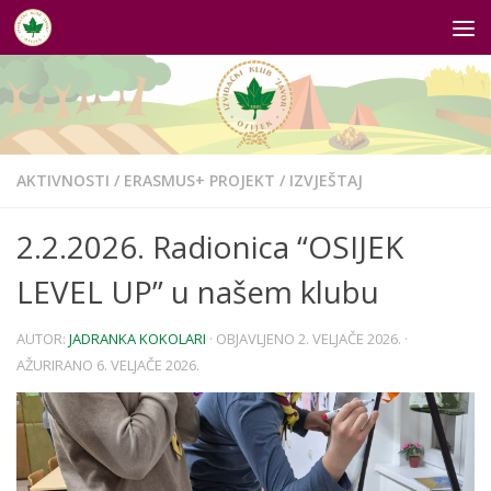
Skip to content
AKTIVNOSTI
/
ERASMUS+ PROJEKT
/
IZVJEŠTAJ
2.2.2026. Radionica “OSIJEK
LEVEL UP” u našem klubu
AUTOR:
JADRANKA KOKOLARI
· OBJAVLJENO
2. VELJAČE 2026.
·
AŽURIRANO
6. VELJAČE 2026.