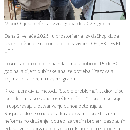
Mladi Osijeka definirali viziju grada do 2027. godine
Dana 2. veljače 2026., u prostorijama Izviđačkog kluba
Javor održana je radionica pod nazivom
“OSIJEK LEVEL
UP.”
Fokus radionice bio je na mladima u dobi od 15 do 30
godina, s ciljem dubinske analize potreba i izazova s
kojima se susreću u našem gradu.
Kroz interaktivnu metodu “Stablo problema”, sudionici su
identificirali takozvane
“osječke kočnice”
– prepreke koje
ih usporavaju u ostvarivanju punog potencijala.
Raspravljalo se o nedostatku adekvatnih prostora za
neformalno druženje, potrebi za većim brojem besplatnih
edukativnih sadržaja te osjećaju isključenosti iz procesa