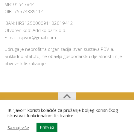
MB: 01547844
OIB: 75574389114
IBAN: HR3125000091102019412
Otvoren kod: Addiko bank d.d.
E-mail:
ikjavor@gmail.com
Udruga je neprofitna organizacija izvan sustava PDV-a.
Sukladno Statutu, ne obavlja gospodarsku djelatnost i nije
obveznik fiskalizacije.
IK "Javor" koristi kolačiće za pružanje boljeg korisničkog
Izviđački klub "Javor" Osijek © 2026. Sva prava pridržana.
iskustva i funkcionalnosti stranice.
Saznaj više
Prihvati