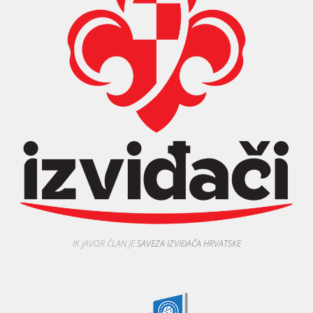
IK JAVOR ČLAN JE
SAVEZA IZVIĐAČA HRVATSKE