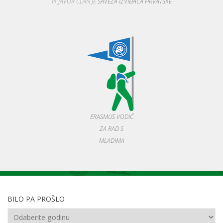
IK JAVOR ČLAN JE
SAVEZA IZVIĐAČA HRVATSKE
ERASMUS VODIČ
ZA RAD S
MLADIMA
BILO PA PROŠLO