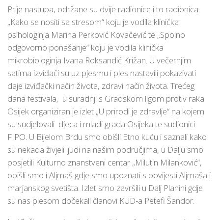
Prije nastupa, održane su dvije radionice i to radionica
„Kako se nositi sa stresom“ koju je vodila klinička
psihologinja Marina Perković Kovačević te „Spolno
odgovorno ponašanje“ koju je vodila klinička
mikrobiologinja Ivana Roksandić Križan. U večernjim
satima izviđači su uz pjesmu i ples nastavili pokazivati
daje izviđački način života, zdravi način života. Trećeg
dana festivala, u suradnji s Gradskom ligom protiv raka
Osijek organiziran je izlet „U prirodi je zdravlje“ na kojem
su sudjelovali djeca i mladi grada Osijeka te sudionici
FIPO. U Bijelom Brdu smo obišli Etno kuću i saznali kako
su nekada živjeli ljudi na našim područjima, u Dalju smo
posjetili Kulturno znanstveni centar „Milutin Milanković“,
obišli smo i Aljmaš gdje smo upoznati s povijesti Aljmaša i
marjanskog svetišta. Izlet smo završili u Dalj Planini gdje
su nas plesom dočekali članovi KUD-a Petefi Šandor.