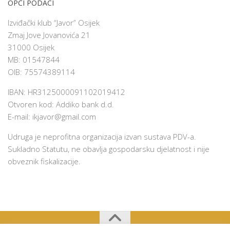
OPĆI PODACI
Izviđački klub “Javor” Osijek
Zmaj Jove Jovanovića 21
31000 Osijek
MB: 01547844
OIB: 75574389114
IBAN: HR3125000091102019412
Otvoren kod: Addiko bank d.d.
E-mail:
ikjavor@gmail.com
Udruga je neprofitna organizacija izvan sustava PDV-a.
Sukladno Statutu, ne obavlja gospodarsku djelatnost i nije
obveznik fiskalizacije.