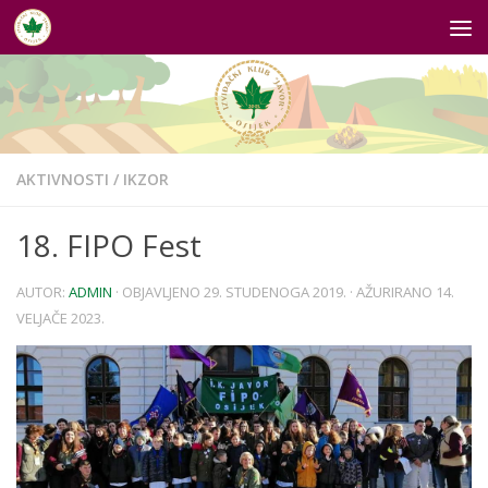
Skip to content
AKTIVNOSTI
/
IKZOR
18. FIPO Fest
AUTOR:
ADMIN
· OBJAVLJENO
29. STUDENOGA 2019.
· AŽURIRANO
14.
VELJAČE 2023.