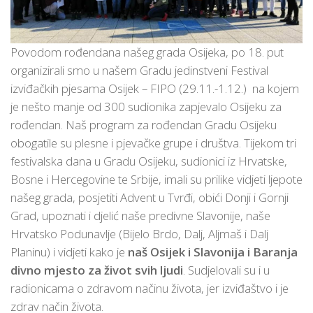
Povodom rođendana našeg grada Osijeka, po 18. put
organizirali smo u našem Gradu jedinstveni Festival
izviđačkih pjesama Osijek – FIPO (29.11.-1.12.) na kojem
je nešto manje od 300 sudionika zapjevalo Osijeku za
rođendan. Naš program za rođendan Gradu Osijeku
obogatile su plesne i pjevačke grupe i društva. Tijekom tri
festivalska dana u Gradu Osijeku, sudionici iz Hrvatske,
Bosne i Hercegovine te Srbije, imali su prilike vidjeti ljepote
našeg grada, posjetiti Advent u Tvrđi, obići Donji i Gornji
Grad, upoznati i djelić naše predivne Slavonije, naše
Hrvatsko Podunavlje (Bijelo Brdo, Dalj, Aljmaš i Dalj
Planinu) i vidjeti kako je
naš Osijek i Slavonija i Baranja
divno mjesto za život svih ljudi
. Sudjelovali su i u
radionicama o zdravom načinu života, jer izviđaštvo i je
zdrav način života.