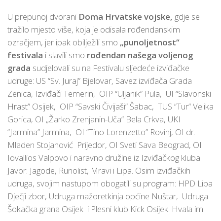
U prepunoj dvorani
Doma Hrvatske vojske,
gdje se
tražilo mjesto više, koja je odisala rođendanskim
ozračjem, jer ipak obilježili smo
„punoljetnost“
festivala
i slavili smo
rođendan našega voljenog
grada
sudjelovali su na Festivalu sljedeće izviđačke
udruge: US “Sv. Juraj” Bjelovar, Savez izviđača Grada
Zenica, Izviđači Temerin, OIP “Uljanik” Pula, UI “Slavonski
Hrast” Osijek, OIP “Savski Čivijaši” Šabac, TUS “Tur” Velika
Gorica, OI „Žarko Zrenjanin-Uča“ Bela Crkva, UKI
“Jarmina” Jarmina, OI “Tino Lorenzetto” Rovinj, OI dr.
Mladen Stojanović Prijedor, OI Sveti Sava Beograd, OI
Iovallios Valpovo i naravno družine iz Izviđačkog kluba
Javor: Jagode, Runolist, Mravi i Lipa. Osim izviđačkih
udruga, svojim nastupom obogatili su program: HPD Lipa
Dječji zbor, Udruga mažoretkinja općine Nuštar, Udruga
Šokačka grana Osijek i Plesni klub Kick Osijek. Hvala im.