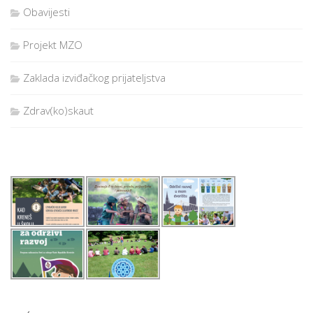
Obavijesti
Projekt MZO
Zaklada izviđačkog prijateljstva
Zdrav(ko)skaut