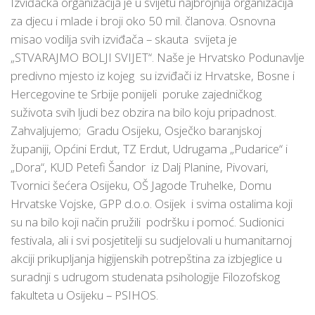
Izviđačka organizacija je u svijetu najbrojnija organizacija
za djecu i mlade i broji oko 50 mil. članova. Osnovna
misao vodilja svih izviđača – skauta svijeta je
„STVARAJMO BOLJI SVIJET“. Naše je Hrvatsko Podunavlje
predivno mjesto iz kojeg su izviđači iz Hrvatske, Bosne i
Hercegovine te Srbije ponijeli poruke zajedničkog
suživota svih ljudi bez obzira na bilo koju pripadnost.
Zahvaljujemo; Gradu Osijeku, Osječko baranjskoj
županiji, Općini Erdut, TZ Erdut, Udrugama „Pudarice“ i
„Dora“, KUD Petefi Šandor iz Dalj Planine, Pivovari,
Tvornici šećera Osijeku, OŠ Jagode Truhelke, Domu
Hrvatske Vojske, GPP d.o.o. Osijek i svima ostalima koji
su na bilo koji način pružili podršku i pomoć. Sudionici
festivala, ali i svi posjetitelji su sudjelovali u humanitarnoj
akciji prikupljanja higijenskih potrepština za izbjeglice u
suradnji s udrugom studenata psihologije Filozofskog
fakulteta u Osijeku – PSIHOS.