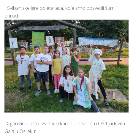
I Svibanjske igre poletaraca, koje smo posvetili šumi i
prirodi:
Organizirali smo Izviđački kamp u drvorištu OŠ Ljudevita
Gaja u Osijeku: