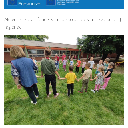
Aktivnost za vrtićance Kreni u školu – postani izviđač u DJ
Jaglenac: