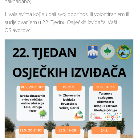
naknadano).
Hvala svima koji su dali svoj doprinos ili volontiranjem ili
sudjelovanjem u 22. Tjednu Osiječkih izviđača. Vaši
OSjavorovci!