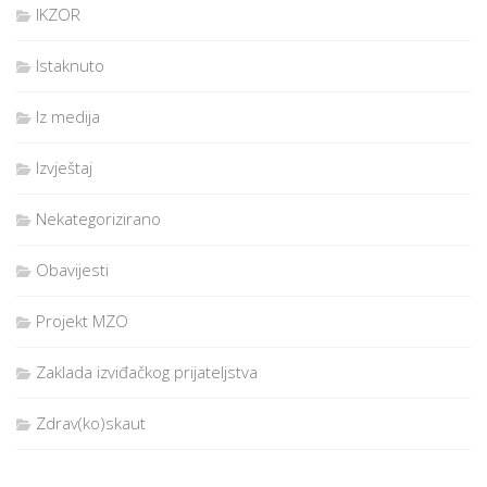
IKZOR
Istaknuto
Iz medija
Izvještaj
Nekategorizirano
Obavijesti
Projekt MZO
Zaklada izviđačkog prijateljstva
Zdrav(ko)skaut