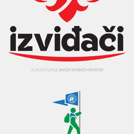
IK JAVOR ČLAN JE
SAVEZA IZVIĐAČA HRVATSKE