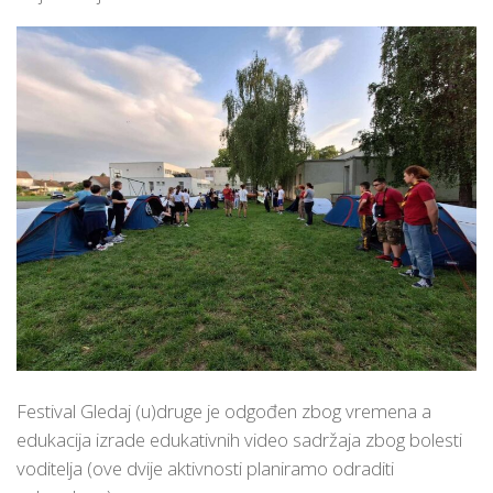
Festival Gledaj (u)druge je odgođen zbog vremena a
edukacija izrade edukativnih video sadržaja zbog bolesti
voditelja (ove dvije aktivnosti planiramo odraditi