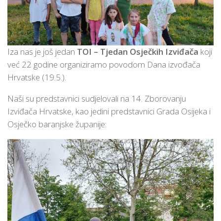
Iza nas je još jedan
TOI – Tjedan Osječkih Izviđača
koji
već 22 godine organiziramo povodom Dana izvođača
Hrvatske (19.5.).
Naši su predstavnici sudjelovali na 14. Zborovanju
Izviđača Hrvatske, kao jedini predstavnici Grada Osijeka i
Osječko baranjske županije: