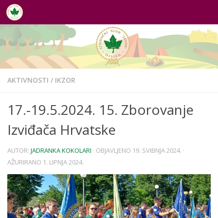
Skip to content
AKTIVNOSTI
/
IKZOR
17.-19.5.2024. 15. Zborovanje
Izviđača Hrvatske
AUTOR:
JADRANKA KOKOLARI
· OBJAVLJENO
19. SVIBNJA 2024.
·
AŽURIRANO
1. LIPNJA 2024.