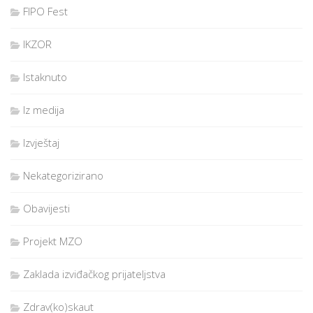
FIPO Fest
IKZOR
Istaknuto
Iz medija
Izvještaj
Nekategorizirano
Obavijesti
Projekt MZO
Zaklada izviđačkog prijateljstva
Zdrav(ko)skaut