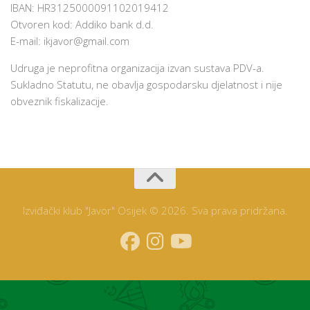
IBAN: HR3125000091102019412
Otvoren kod: Addiko bank d.d.
E-mail:
ikjavor@gmail.com
Udruga je neprofitna organizacija izvan sustava PDV-a.
Sukladno Statutu, ne obavlja gospodarsku djelatnost i nije
obveznik fiskalizacije.
Izviđački klub "Javor" Osijek © 2026. Sva prava pridržana.