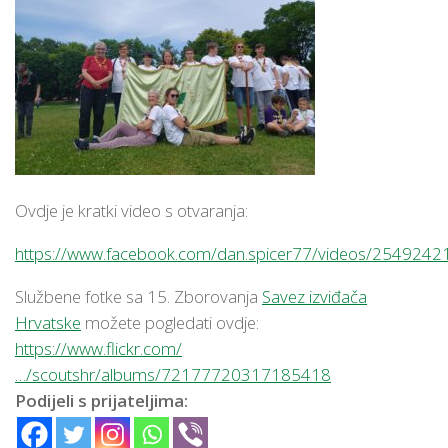
Ovdje je kratki video s otvaranja:
https://www.facebook.com/dan.spicer77/videos/25492
Službene fotke sa 15. Zborovanja
Savez izviđača
Hrvatske
možete pogledati ovdje:
https://www.flickr.com/
…/scoutshr/albums/72177720317185418
Podijeli s prijateljima: