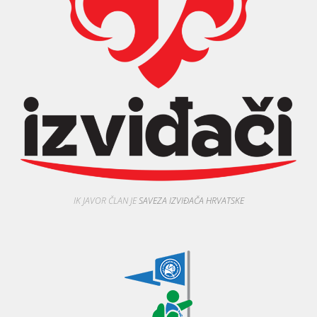
IK JAVOR ČLAN JE
SAVEZA IZVIĐAČA HRVATSKE