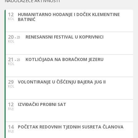
NADOLAZEĆE AKTIVNOSTI
12
HUMANITARNO HODANJE I DOČEK KLEMENTINE
BATINIĆ
KOL
20
RENESANSNI FESTIVAL U KOPRIVNICI
23
KOL
21
KOTLIĆIJADA NA BORAČKOM JEZERU
23
KOL
29
VOLONTIRANJE U ČIŠĆENJU BAJERA JUG II
KOL
12
IZVIĐAČKI PROBNI SAT
RUJ
14
POČETAK REDOVNIH TJEDNIH SUSRETA ČLANOVA
RUJ