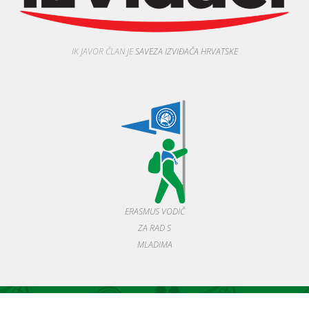
IK JAVOR ČLAN JE
SAVEZA IZVIĐAČA HRVATSKE
ERASMUS VODIČ
ZA RAD S
MLADIMA