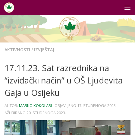
Skip to content
AKTIVNOSTI
/
IZVJEŠTAJ
17.11.23. Sat razrednika na
“izviđački način” u OŠ Ljudevita
Gaja u Osijeku
AUTOR:
MARKO KOKOLARI
· OBJAVLJENO
17. STUDENOGA 2023.
·
AŽURIRANO
20. STUDENOGA 2023.