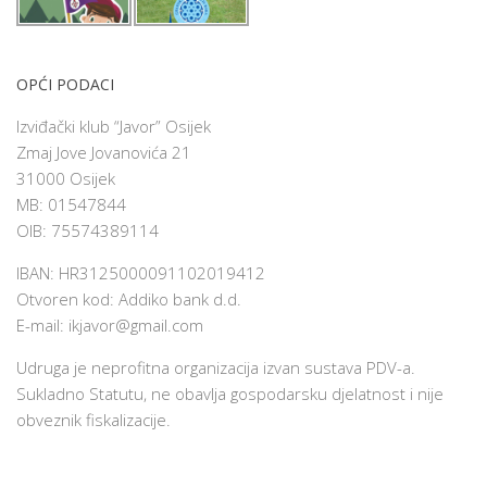
OPĆI PODACI
Izviđački klub “Javor” Osijek
Zmaj Jove Jovanovića 21
31000 Osijek
MB: 01547844
OIB: 75574389114
IBAN: HR3125000091102019412
Otvoren kod: Addiko bank d.d.
E-mail:
ikjavor@gmail.com
Udruga je neprofitna organizacija izvan sustava PDV-a.
Sukladno Statutu, ne obavlja gospodarsku djelatnost i nije
obveznik fiskalizacije.