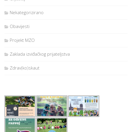
Nekategorizirano
Obavijesti
Projekt MZO
Zaklada izviđačkog prijateljstva
Zdrav(ko)skaut