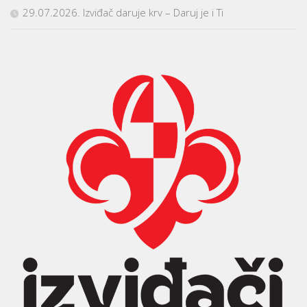
29.07.2026. Izviđač daruje krv – Daruj je i Ti