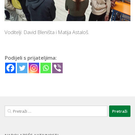
Voditelji: David Bleništa i Matija Astaloš.
Podijeli s prijateljima:
Pretraži: