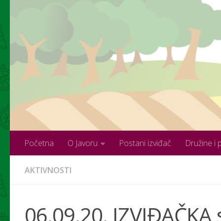
Skip to content
Početna
O Javoru
Postani izviđač
Družine i 
AKTIVNOSTI
06.09.20. IZVIĐAČKA