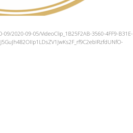
20-09/2020-09-05/VideoClip_1B25F2AB-3560-4FF9-B31E-
5GuJh482OIIp1LDsZV1JwKs2F_rf9C2ebIRzfdUNfO-