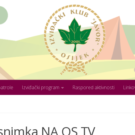
patrole
Izviđački program
Raspored aktivnosti
Linko
 snimka NA OS TV