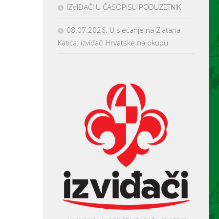
IZVIĐAČI U ČASOPISU PODUZETNIK
08.07.2026. U sjećanje na Zlatana
Katića: izviđači Hrvatske na okupu