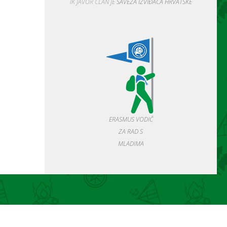
IK JAVOR ČLAN JE
SAVEZA IZVIĐAČA HRVATSKE
ERASMUS VODIČ
ZA RAD S
MLADIMA