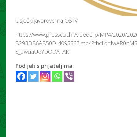
Osječki javorovci na OSTV
https://www.presscut.hr/videoclip/MP4/2020/20
B293DB6AB50D_4095563.mp4?fbclid=IwAR0nM5J
5_uwuaUeYDODATAK
Podijeli s prijateljima: