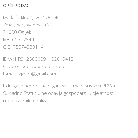
OPĆI PODACI
Izviđački klub “Javor” Osijek
Zmaj Jove Jovanovića 21
31000 Osijek
MB: 01547844
OIB: 75574389114
IBAN: HR3125000091102019412
Otvoren kod: Addiko bank d.d.
E-mail:
ikjavor@gmail.com
Udruga je neprofitna organizacija izvan sustava PDV-a.
Sukladno Statutu, ne obavlja gospodarsku djelatnost i
nije obveznik fiskalizacije.