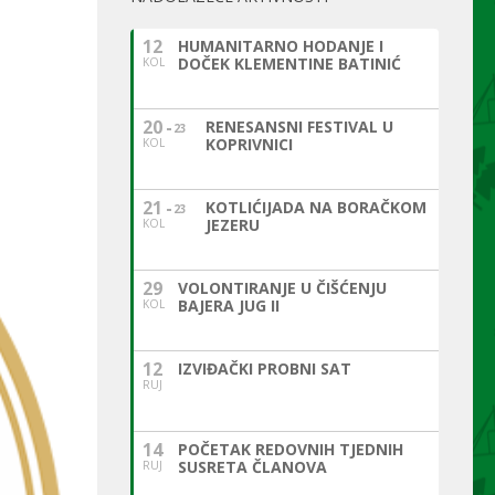
12
HUMANITARNO HODANJE I
DOČEK KLEMENTINE BATINIĆ
KOL
20
RENESANSNI FESTIVAL U
23
KOPRIVNICI
KOL
21
KOTLIĆIJADA NA BORAČKOM
23
JEZERU
KOL
29
VOLONTIRANJE U ČIŠĆENJU
BAJERA JUG II
KOL
12
IZVIĐAČKI PROBNI SAT
RUJ
14
POČETAK REDOVNIH TJEDNIH
SUSRETA ČLANOVA
RUJ