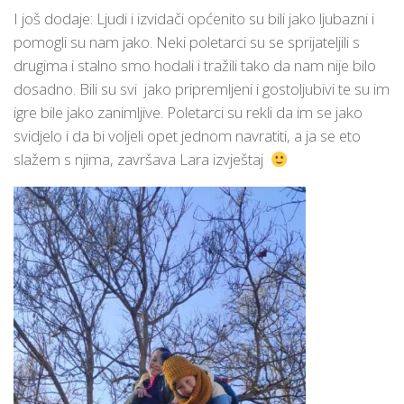
I još dodaje: Ljudi i izvidači općenito su bili jako ljubazni i
pomogli su nam jako. Neki poletarci su se sprijateljili s
drugima i stalno smo hodali i tražili tako da nam nije bilo
dosadno. Bili su svi jako pripremljeni i gostoljubivi te su im
igre bile jako zanimljive. Poletarci su rekli da im se jako
svidjelo i da bi voljeli opet jednom navratiti, a ja se eto
slažem s njima, završava Lara izvještaj