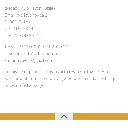
Izviđački klub “Javor” Osijek
Zmaj Jove Jovanovića 21
31000 Osijek
MB: 01547844
OIB: 75574389114
IBAN: HR3125000091102019412
Otvoren kod: Addiko bank d.d.
E-mail:
ikjavor@gmail.com
Udruga je neprofitna organizacija izvan sustava PDV-a.
Sukladno Statutu, ne obavlja gospodarsku djelatnost i nije
obveznik fiskalizacije.