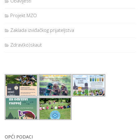
Obavijesti
Projekt MZO
Zaklada izviđačkog prijateljstva
Zdrav(ko)skaut
OPĆI PODACI