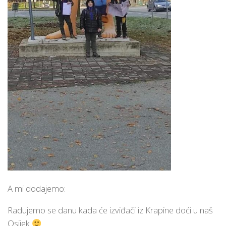
A mi dodajemo:
Radujemo se danu kada će izviđači iz Krapine doći u naš
Osijek