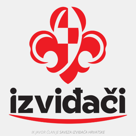
IK JAVOR ČLAN JE
SAVEZA IZVIĐAČA HRVATSKE