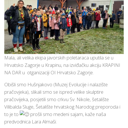
Mala, ali velika ekipa javorskih poletaraca uputila se u
Hrvatsko Zagorje u Krapinu, na izviđačku akciju KRAPINI
NA DAR u otganizaciji OI Hrvatsko Zagorje.
Obišli smo Hušnjakovo (Muzej Evolucije i nalazište
pračovjeka), slikali smo se ispred velike skulptire
pračovijeka, posjetili smo crkvu Sv. Nikole, šetalište
Vilibalda Sluge, Šetalište hrvatskog Narodog preporoda i
to je to
prošli smo medeni sajam, kaže naša
predvodnica Lara Almaši.