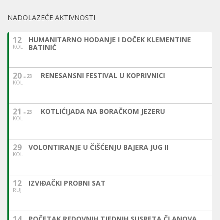
NADOLAZEĆE AKTIVNOSTI
12
HUMANITARNO HODANJE I DOČEK KLEMENTINE
BATINIĆ
KOL
20
RENESANSNI FESTIVAL U KOPRIVNICI
23
KOL
21
KOTLIĆIJADA NA BORAČKOM JEZERU
23
KOL
29
VOLONTIRANJE U ČIŠĆENJU BAJERA JUG II
KOL
12
IZVIĐAČKI PROBNI SAT
RUJ
14
POČETAK REDOVNIH TJEDNIH SUSRETA ČLANOVA