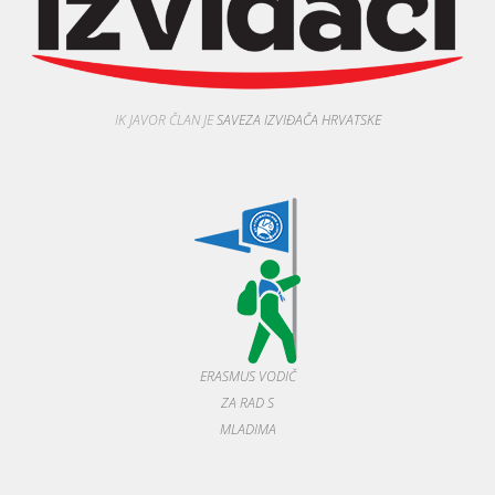
IK JAVOR ČLAN JE
SAVEZA IZVIĐAČA HRVATSKE
ERASMUS VODIČ
ZA RAD S
MLADIMA