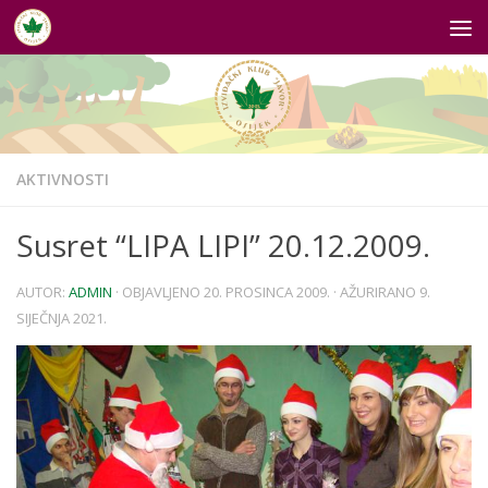
Skip to content
AKTIVNOSTI
Susret “LIPA LIPI” 20.12.2009.
AUTOR:
ADMIN
· OBJAVLJENO
20. PROSINCA 2009.
· AŽURIRANO
9.
SIJEČNJA 2021.