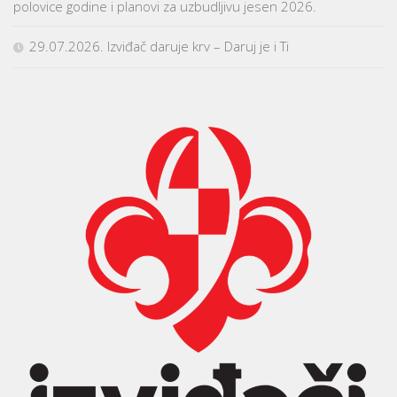
polovice godine i planovi za uzbudljivu jesen 2026.
29.07.2026. Izviđač daruje krv – Daruj je i Ti