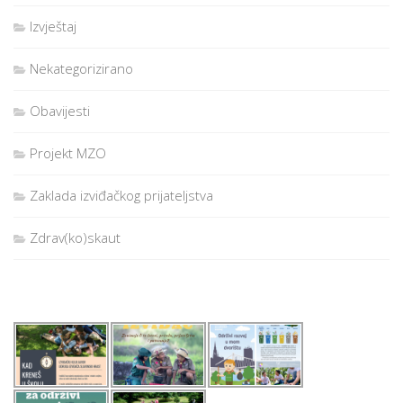
Izvještaj
Nekategorizirano
Obavijesti
Projekt MZO
Zaklada izviđačkog prijateljstva
Zdrav(ko)skaut