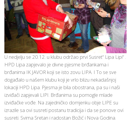
U nedjelju se 20.12. u klubu održao prvi Susret“ Lipa Lipi“ .
HPD Lipa zapjevalo je divne pjesme brđankama i
brđanima IK JAVOR koji se isto zovu LIPA. I To se sve
događalo u našem klubu koji je vrlo blizu nekadašnjoj
lokaciji HPD Lipa. Pjesma je bila obostrana, pa su i naši
izviđači zapjevali LIPI. Brđanima su pomogle mlade
izviđačke vođe. Na zajedničko domjenku obje LIPE su
izrazile sa ovi susreti postanu tradicija i da se ponove ovi
susreti. Svima Sretan i radostan Božić i Nova Godina.