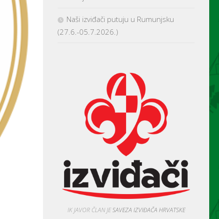
Naši izviđači putuju u Rumunjsku
(27.6.-05.7.2026.)
IK JAVOR ČLAN JE
SAVEZA IZVIĐAČA HRVATSKE