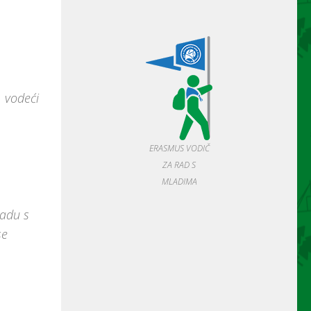
, vodeći
ERASMUS VODIČ
ZA RAD S
MLADIMA
ladu s
se