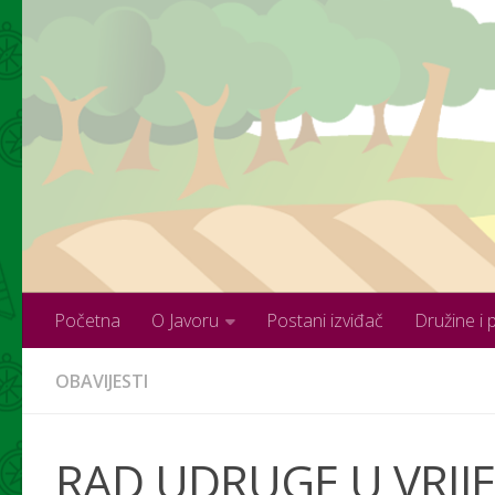
Skip to content
Početna
O Javoru
Postani izviđač
Družine i 
OBAVIJESTI
RAD UDRUGE U VRIJ