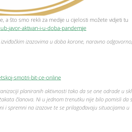
 a što smo rekli za medije u cijelosti možete vidjeti tu
i-klub-javor-aktivan-i-u-doba-pandemije
i s izviđačkim izazovima u doba korone, naravno odgovorno
tskoj-smotri-bit-ce-online
anizaciji planiranih aktivnosti tako da se one odrade u sk
takata članova. Ni u jednom trenutku nije bilo pomisli da 
avni i spremni na izazove te se prilagođavaju situacijama u