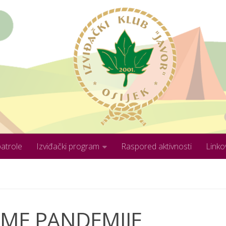
patrole
Izviđački program
Raspored aktivnosti
Linko
EME PANDEMIJE