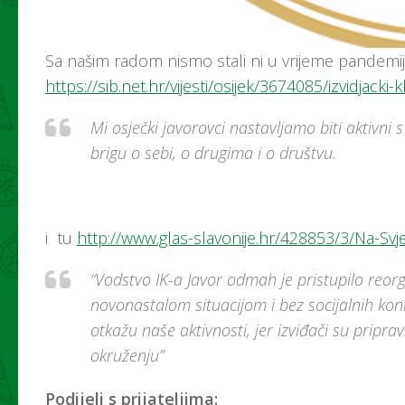
Sa našim radom nismo stali ni u vrijeme pandemije,
https://sib.net.hr/vijesti/osijek/3674085/izvidjack
Mi osječki javorovci nastavljamo biti aktivn
brigu o sebi, o drugima i o društvu.
i tu
http://www.glas-slavonije.hr/428853/3/Na-Svje
“Vodstvo IK-a Javor odmah je pristupilo reorg
novonastalom situacijom i bez socijalnih kon
otkažu naše aktivnosti, jer izviđači su pripr
okruženju”
Podijeli s prijateljima: