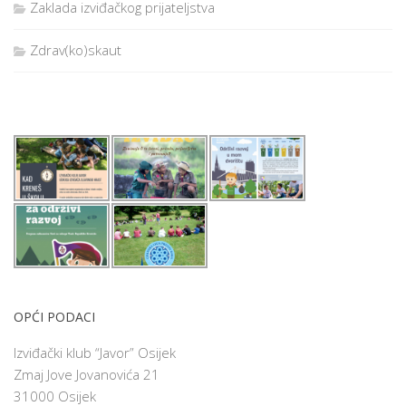
Zaklada izviđačkog prijateljstva
Zdrav(ko)skaut
OPĆI PODACI
Izviđački klub “Javor” Osijek
Zmaj Jove Jovanovića 21
31000 Osijek