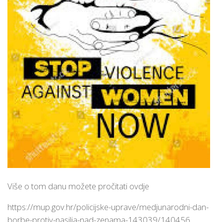
Više o tom danu možete pročitati ovdje
https://mup.gov.hr/policijske-uprave/medjunarodni-dan-
borbe-protiv-nasilja-nad-zenama-143039/140456