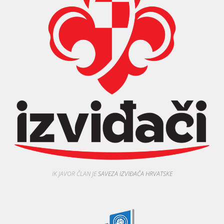
IK JAVOR ČLAN JE
SAVEZA IZVIĐAČA HRVATSKE