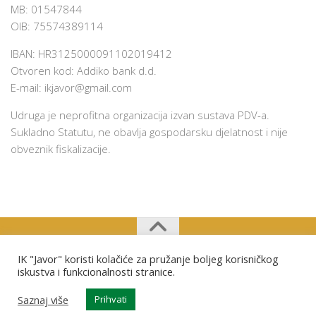
MB: 01547844
OIB: 75574389114
IBAN: HR3125000091102019412
Otvoren kod: Addiko bank d.d.
E-mail:
ikjavor@gmail.com
Udruga je neprofitna organizacija izvan sustava PDV-a.
Sukladno Statutu, ne obavlja gospodarsku djelatnost i nije
obveznik fiskalizacije.
IK "Javor" koristi kolačiće za pružanje boljeg korisničkog
Izviđački klub "Javor" Osijek © 2026. Sva prava pridržana.
iskustva i funkcionalnosti stranice.
Saznaj više
Prihvati