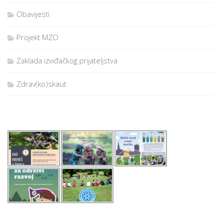
Obavijesti
Projekt MZO
Zaklada izviđačkog prijateljstva
Zdrav(ko)skaut