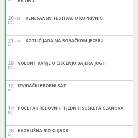
BATINIĆ
20
RENESANSNI FESTIVAL U KOPRIVNICI
23
KOL
21
KOTLIĆIJADA NA BORAČKOM JEZERU
23
KOL
29
VOLONTIRANJE U ČIŠĆENJU BAJERA JUG II
KOL
12
IZVIĐAČKI PROBNI SAT
RUJ
14
POČETAK REDOVNIH TJEDNIH SUSRETA ČLANOVA
RUJ
26
KAZALIŠNA BICIKLIJADA
RUJ