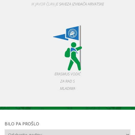
IK JAVOR ČLAN JE
SAVEZA IZVIĐAČA HRVATSKE
ERASMUS VODIČ
ZA RAD S
MLADIMA
BILO PA PROŠLO