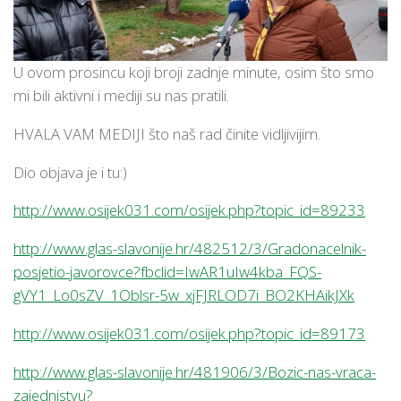
U ovom prosincu koji broji zadnje minute, osim što smo
mi bili aktivni i mediji su nas pratili.
HVALA VAM MEDIJI što naš rad činite vidljivijim.
Dio objava je i tu:)
http://www.osijek031.com/osijek.php?topic_id=89233
http://www.glas-slavonije.hr/482512/3/Gradonacelnik-
posjetio-javorovce?fbclid=IwAR1uIw4kba_FQS-
gVY1_Lo0sZV_1Oblsr-5w_xjFJRLOD7i_BO2KHAikJXk
http://www.osijek031.com/osijek.php?topic_id=89173
http://www.glas-slavonije.hr/481906/3/Bozic-nas-vraca-
zajednistvu?