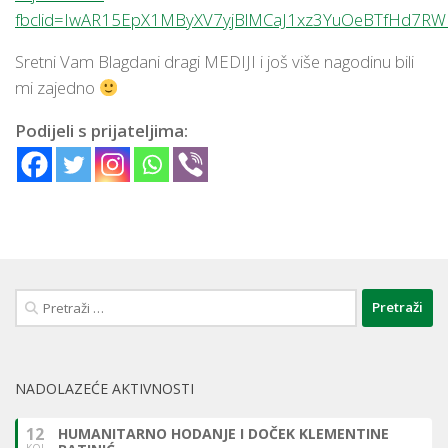
fbclid=IwAR15EpX1MByXV7yjBlMCaJ1xz3YuOeBTfHd7
Sretni Vam Blagdani dragi MEDIJI i još više nagodinu bili
mi zajedno
Podijeli s prijateljima:
Pretraži:
NADOLAZEĆE AKTIVNOSTI
12
HUMANITARNO HODANJE I DOČEK KLEMENTINE
KOL