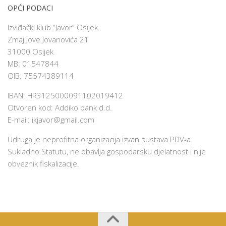
OPĆI PODACI
Izviđački klub “Javor” Osijek
Zmaj Jove Jovanovića 21
31000 Osijek
MB: 01547844
OIB: 75574389114
IBAN: HR3125000091102019412
Otvoren kod: Addiko bank d.d.
E-mail:
ikjavor@gmail.com
Udruga je neprofitna organizacija izvan sustava PDV-a.
Sukladno Statutu, ne obavlja gospodarsku djelatnost i nije
obveznik fiskalizacije.