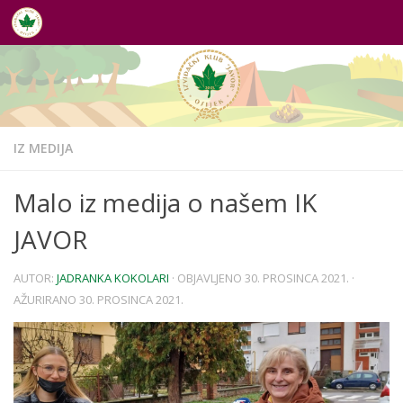
Skip to content
IZ MEDIJA
Malo iz medija o našem IK
JAVOR
AUTOR:
JADRANKA KOKOLARI
· OBJAVLJENO
30. PROSINCA 2021.
·
AŽURIRANO
30. PROSINCA 2021.