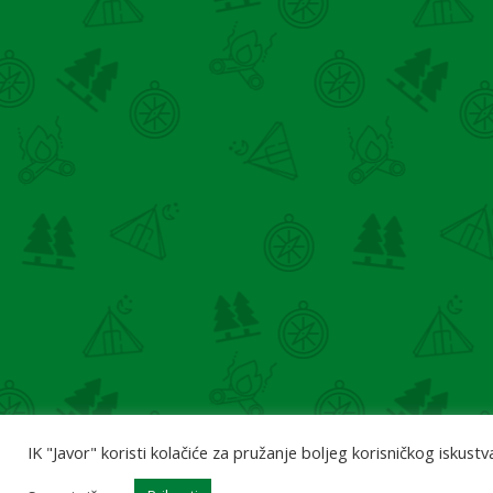
IK "Javor" koristi kolačiće za pružanje boljeg korisničkog iskustva