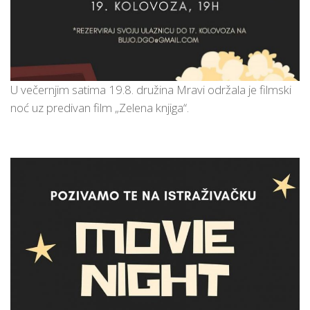
U večernjim satima 19.8. družina Mravi održala je filmski
noć uz predivan film „Zelena knjiga“.