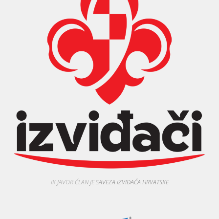
IK JAVOR ČLAN JE
SAVEZA IZVIĐAČA HRVATSKE