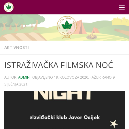
Skip to content
AKTIVNOSTI
ISTRAŽIVAČKA FILMSKA NOĆ
AUTOR:
ADMIN
· OBJAVLJENO
19. KOLOVOZA 2020.
· AŽURIRANO
9.
SIJEČNJA 2021.