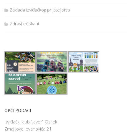
Zaklada izviđačkog prijateljstva
Zdrav(ko)skaut
OPĆI PODACI
Izviđački klub “Javor” Osijek
Zmaj Jove Jovanovića 21