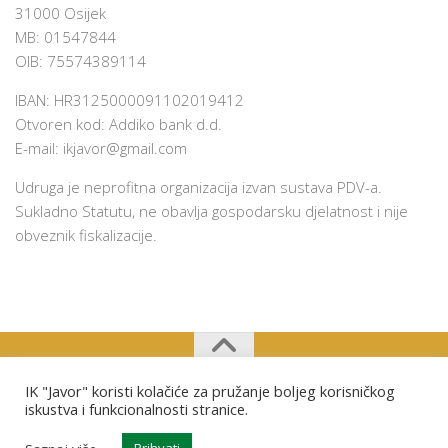
31000 Osijek
MB: 01547844
OIB: 75574389114
IBAN: HR3125000091102019412
Otvoren kod: Addiko bank d.d.
E-mail:
ikjavor@gmail.com
Udruga je neprofitna organizacija izvan sustava PDV-a.
Sukladno Statutu, ne obavlja gospodarsku djelatnost i nije
obveznik fiskalizacije.
IK "Javor" koristi kolačiće za pružanje boljeg korisničkog
Izviđački klub "Javor" Osijek © 2026. Sva prava pridržana.
iskustva i funkcionalnosti stranice.