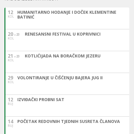
12
HUMANITARNO HODANJE I DOČEK KLEMENTINE
BATINIĆ
KOL
20
RENESANSNI FESTIVAL U KOPRIVNICI
23
KOL
21
KOTLIĆIJADA NA BORAČKOM JEZERU
23
KOL
29
VOLONTIRANJE U ČIŠĆENJU BAJERA JUG II
KOL
12
IZVIĐAČKI PROBNI SAT
RUJ
14
POČETAK REDOVNIH TJEDNIH SUSRETA ČLANOVA
RUJ