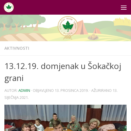
Skip to content
AKTIVNOSTI
13.12.19. domjenak u Šokačkoj
grani
AUTOR:
ADMIN
· OBJAVLJENO
13. PROSINCA 2019.
· AŽURIRANO
13.
SIJEČNJA 2021.