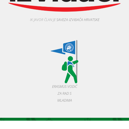
IK JAVOR ČLAN JE
SAVEZA IZVIĐAČA HRVATSKE
ERASMUS VODIČ
ZA RAD S
MLADIMA