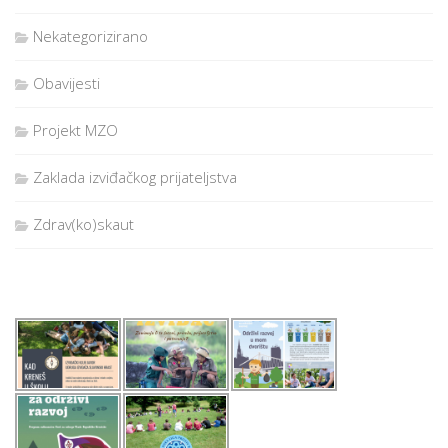
Nekategorizirano
Obavijesti
Projekt MZO
Zaklada izviđačkog prijateljstva
Zdrav(ko)skaut