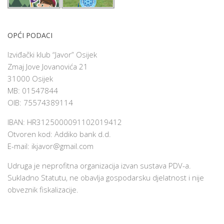
OPĆI PODACI
Izviđački klub “Javor” Osijek
Zmaj Jove Jovanovića 21
31000 Osijek
MB: 01547844
OIB: 75574389114
IBAN: HR3125000091102019412
Otvoren kod: Addiko bank d.d.
E-mail:
ikjavor@gmail.com
Udruga je neprofitna organizacija izvan sustava PDV-a.
Sukladno Statutu, ne obavlja gospodarsku djelatnost i nije
obveznik fiskalizacije.