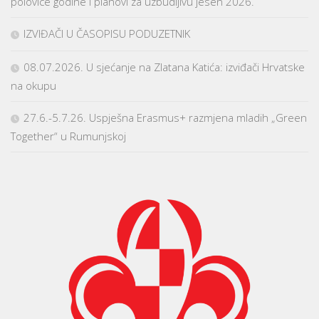
polovice godine i planovi za uzbudljivu jesen 2026.
IZVIĐAČI U ČASOPISU PODUZETNIK
08.07.2026. U sjećanje na Zlatana Katića: izviđači Hrvatske
na okupu
27.6.-5.7.26. Uspješna Erasmus+ razmjena mladih „Green
Together“ u Rumunjskoj