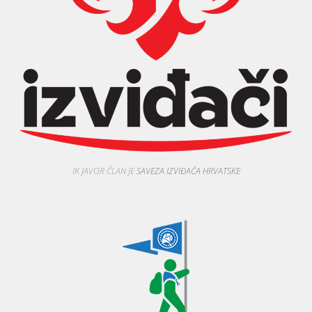
IK JAVOR ČLAN JE
SAVEZA IZVIĐAČA HRVATSKE