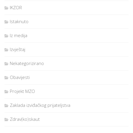
IKZOR
Istaknuto
Iz medija
Izvještaj
Nekategorizirano
Obavijesti
Projekt MZO
Zaklada izviđačkog prijateljstva
Zdrav(ko)skaut