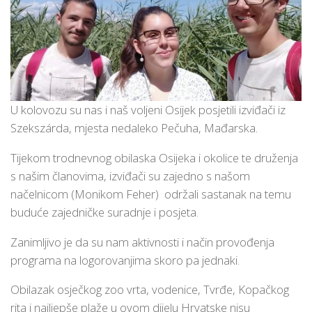
U kolovozu su nas i naš voljeni Osijek posjetili izviđači iz
Szekszárda, mjesta nedaleko Pečuha, Mađarska.
Tijekom trodnevnog obilaska Osijeka i okolice te druženja
s našim članovima, izviđači su zajedno s našom
načelnicom (Monikom Feher) održali sastanak na temu
buduće zajedničke suradnje i posjeta.
Zanimljivo je da su nam aktivnosti i način provođenja
programa na logorovanjima skoro pa jednaki.
Obilazak osječkog zoo vrta, vodenice, Tvrđe, Kopačkog
rita i najljepše plaže u ovom dijelu Hrvatske nisu