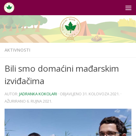
Skip to content
AKTIVNOSTI
Bili smo domaćini mađarskim
izviđačima
AUTOR:
JADRANKA KOKOLARI
· OBJAVLJENO
31. KOLOVOZA 2021.
·
AŽURIRANO
6. RUJNA 2021.