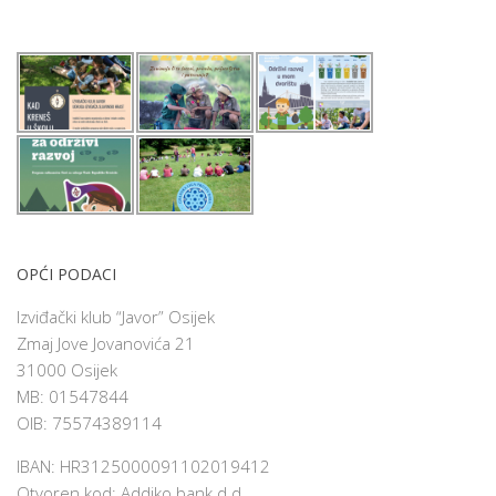
OPĆI PODACI
Izviđački klub “Javor” Osijek
Zmaj Jove Jovanovića 21
31000 Osijek
MB: 01547844
OIB: 75574389114
IBAN: HR3125000091102019412
Otvoren kod: Addiko bank d.d.