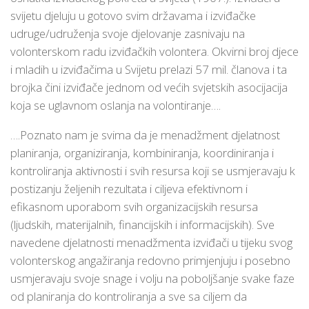
svijetu djeluju u gotovo svim državama i izviđačke
udruge/udruženja svoje djelovanje zasnivaju na
volonterskom radu izviđačkih volontera. Okvirni broj djece
i mladih u izviđačima u Svijetu prelazi 57 mil. članova i ta
brojka čini izviđače jednom od većih svjetskih asocijacija
koja se uglavnom oslanja na volontiranje….
….Poznato nam je svima da je menadžment djelatnost
planiranja, organiziranja, kombiniranja, koordiniranja i
kontroliranja aktivnosti i svih resursa koji se usmjeravaju k
postizanju željenih rezultata i ciljeva efektivnom i
efikasnom uporabom svih organizacijskih resursa
(ljudskih, materijalnih, financijskih i informacijskih). Sve
navedene djelatnosti menadžmenta izviđači u tijeku svog
volonterskog angažiranja redovno primjenjuju i posebno
usmjeravaju svoje snage i volju na poboljšanje svake faze
od planiranja do kontroliranja a sve sa ciljem da