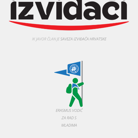
IK JAVOR ČLAN JE
SAVEZA IZVIĐAČA HRVATSKE
ERASMUS VODIČ
ZA RAD S
MLADIMA