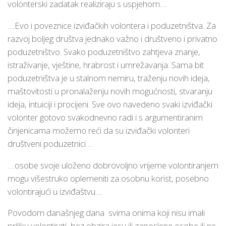
volonterski zadatak realiziraju s uspjehom….
….Evo i poveznice izviđačkih volontera i poduzetništva. Za
razvoj boljeg društva jednako važno i društveno i privatno
poduzetništvo. Svako poduzetništvo zahtjeva znanje,
istraživanje, vještine, hrabrost i umrežavanja. Sama bit
poduzetništva je u stalnom nemiru, traženju novih ideja,
maštovitosti u pronalaženju novih mogućnosti, stvaranju
ideja, intuiciji i procijeni. Sve ovo navedeno svaki izviđački
volonter gotovo svakodnevno radi i s argumentiranim
činjenicama možemo reći da su izviđački volonteri
društveni poduzetnici….
….osobe svoje uloženo dobrovoljno vrijeme volontiranjem
mogu višestruko oplemeniti za osobnu korist, posebno
volontirajući u izviđaštvu….
Povodom današnjeg dana svima onima koji nisu imali
priliku volontirati, bez obzira jesu ili zaposlene osobe ili ne,