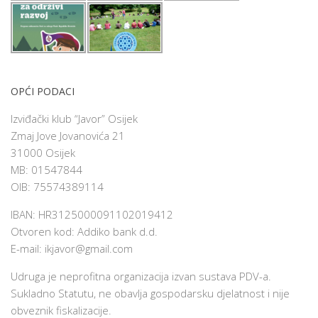
OPĆI PODACI
Izviđački klub “Javor” Osijek
Zmaj Jove Jovanovića 21
31000 Osijek
MB: 01547844
OIB: 75574389114
IBAN: HR3125000091102019412
Otvoren kod: Addiko bank d.d.
E-mail:
ikjavor@gmail.com
Udruga je neprofitna organizacija izvan sustava PDV-a.
Sukladno Statutu, ne obavlja gospodarsku djelatnost i nije
obveznik fiskalizacije.