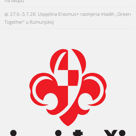
na okupu
27.6.-5.7.26. Uspješna Erasmus+ razmjena mladih „Green
Together“ u Rumunjskoj