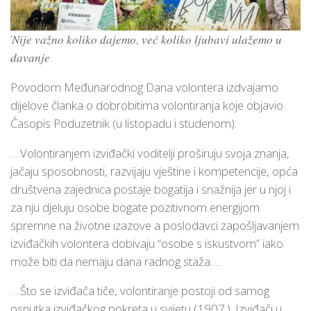
‘𝑁𝑖𝑗𝑒 𝑣𝑎𝑧̌𝑛𝑜 𝑘𝑜𝑙𝑖𝑘𝑜 𝑑𝑎𝑗𝑒𝑚𝑜, 𝑣𝑒𝑐́ 𝑘𝑜𝑙𝑖𝑘𝑜 𝑙𝑗𝑢𝑏𝑎𝑣𝑖 𝑢𝑙𝑎𝑧̌𝑒𝑚𝑜 𝑢
𝑑𝑎𝑣𝑎𝑛𝑗𝑒.
Povodom Međunarodnog Dana volontera izdvajamo
dijelove članka o dobrobitima volontiranja koje objavio
Časopis Poduzetnik (u listopadu i studenom):
….Volontiranjem izviđački voditelji proširuju svoja znanja,
jačaju sposobnosti, razvijaju vještine i kompetencije, opća
društvena zajednica postaje bogatija i snažnija jer u njoj i
za nju djeluju osobe bogate pozitivnom energijom
spremne na životne izazove a poslodavci zapošljavanjem
izviđačkih volontera dobivaju “osobe s iskustvom” iako
može biti da nemaju dana radnog staža….
….Što se izviđača tiče, volontiranje postoji od samog
osnutka izviđačkog pokreta u svijetu (1907.). Izviđači u