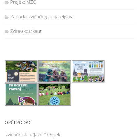
Projekt MZO
Zaklada izviđačkog prijateljstva
Zdrav(ko)skaut
OPĆI PODACI
Izviđački klub “Javor” Osijek