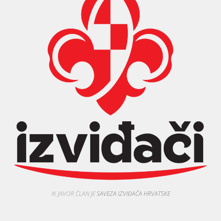
IK JAVOR ČLAN JE
SAVEZA IZVIĐAČA HRVATSKE