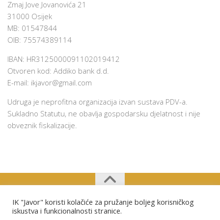
Zmaj Jove Jovanovića 21
31000 Osijek
MB: 01547844
OIB: 75574389114
IBAN: HR3125000091102019412
Otvoren kod: Addiko bank d.d.
E-mail:
ikjavor@gmail.com
Udruga je neprofitna organizacija izvan sustava PDV-a.
Sukladno Statutu, ne obavlja gospodarsku djelatnost i nije
obveznik fiskalizacije.
IK "Javor" koristi kolačiće za pružanje boljeg korisničkog
Izviđački klub "Javor" Osijek © 2026. Sva prava pridržana.
iskustva i funkcionalnosti stranice.