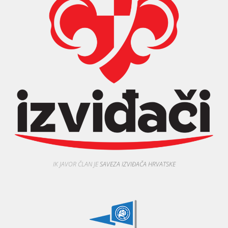
IK JAVOR ČLAN JE
SAVEZA IZVIĐAČA HRVATSKE