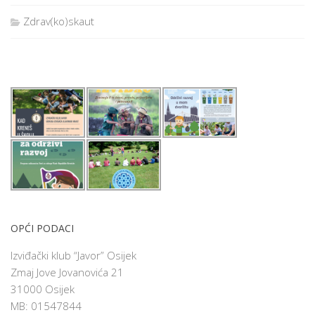
Zdrav(ko)skaut
OPĆI PODACI
Izviđački klub “Javor” Osijek
Zmaj Jove Jovanovića 21
31000 Osijek
MB: 01547844