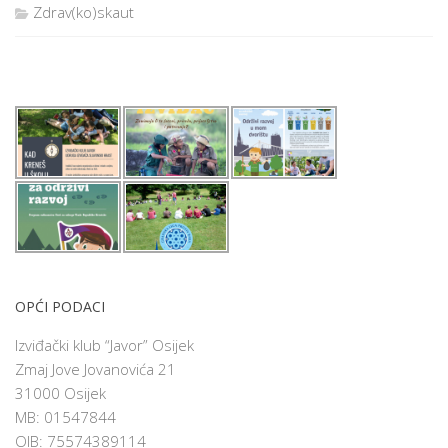
Zdrav(ko)skaut
OPĆI PODACI
Izviđački klub “Javor” Osijek
Zmaj Jove Jovanovića 21
31000 Osijek
MB: 01547844
OIB: 75574389114