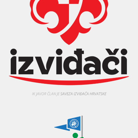
IK JAVOR ČLAN JE
SAVEZA IZVIĐAČA HRVATSKE