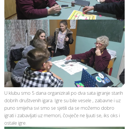
U klubu smo 5 dana organizirali po dva sata igranje starih
dobrih društvenih igara. Igre su bile vesele , zabavne i uz
puno smijeha svi smo se sjetili da se možemo dobro
igrati i zabavljati uz memori, čovječe ne ljuuti se, iks oks i
ostale igre.