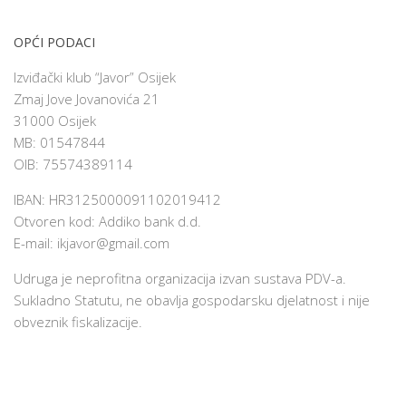
OPĆI PODACI
Izviđački klub “Javor” Osijek
Zmaj Jove Jovanovića 21
31000 Osijek
MB: 01547844
OIB: 75574389114
IBAN: HR3125000091102019412
Otvoren kod: Addiko bank d.d.
E-mail:
ikjavor@gmail.com
Udruga je neprofitna organizacija izvan sustava PDV-a.
Sukladno Statutu, ne obavlja gospodarsku djelatnost i nije
obveznik fiskalizacije.