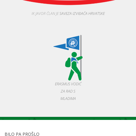
IK JAVOR ČLAN JE
SAVEZA IZVIĐAČA HRVATSKE
ERASMUS VODIČ
ZA RAD S
MLADIMA
BILO PA PROŠLO