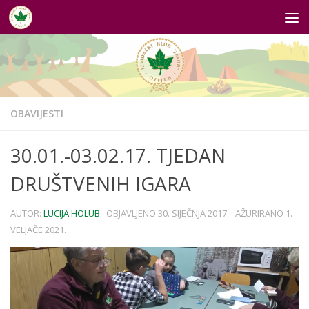
Skip to content
OBAVIJESTI
30.01.-03.02.17. TJEDAN
DRUŠTVENIH IGARA
AUTOR:
LUCIJA HOLUB
· OBJAVLJENO
30. SIJEČNJA 2017.
· AŽURIRANO
1.
VELJAČE 2021.