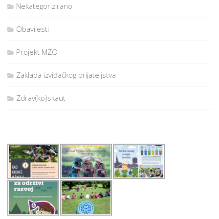
Nekategorizirano
Obavijesti
Projekt MZO
Zaklada izviđačkog prijateljstva
Zdrav(ko)skaut