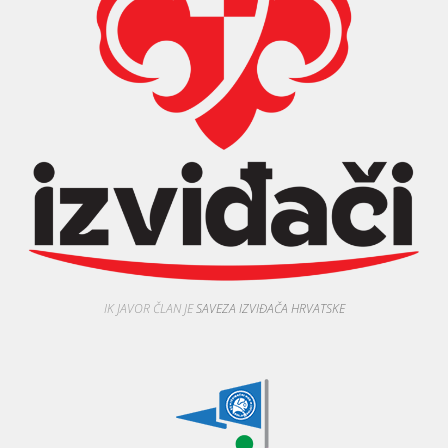
IK JAVOR ČLAN JE
SAVEZA IZVIĐAČA HRVATSKE