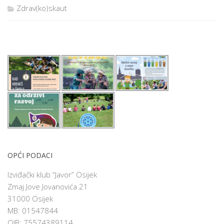
Zdrav(ko)skaut
OPĆI PODACI
Izviđački klub “Javor” Osijek
Zmaj Jove Jovanovića 21
31000 Osijek
MB: 01547844
OIB: 75574389114