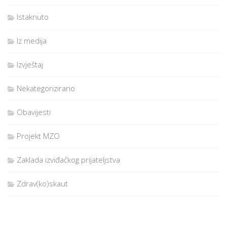
Istaknuto
Iz medija
Izvještaj
Nekategorizirano
Obavijesti
Projekt MZO
Zaklada izviđačkog prijateljstva
Zdrav(ko)skaut