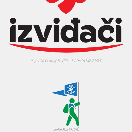
IK JAVOR ČLAN JE
SAVEZA IZVIĐAČA HRVATSKE
ERASMUS VODIČ