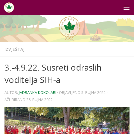
Skip to content
IZVJEŠTAJ
3.-4.9.22. Susreti odraslih
voditelja SIH-a
AUTOR:
JADRANKA KOKOLARI
· OBJAVLJENO
5. RUJNA 2022.
·
AŽURIRANO
26. RUJNA 2022.