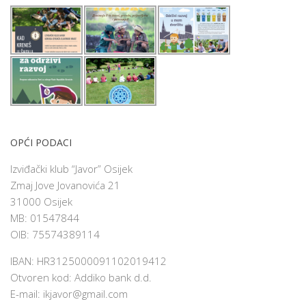
OPĆI PODACI
Izviđački klub “Javor” Osijek
Zmaj Jove Jovanovića 21
31000 Osijek
MB: 01547844
OIB: 75574389114
IBAN: HR3125000091102019412
Otvoren kod: Addiko bank d.d.
E-mail:
ikjavor@gmail.com