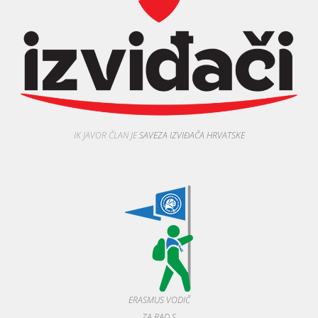
IK JAVOR ČLAN JE
SAVEZA IZVIĐAČA HRVATSKE
ERASMUS VODIČ
ZA RAD S