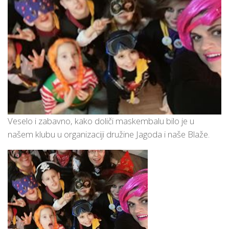
Veselo i zabavno, kako doliči maskembalu bilo je u
našem klubu u organizaciji družine Jagoda i naše Blaže.