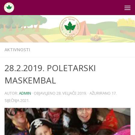
Skip to content
AKTIVNOSTI
28.2.2019. POLETARSKI
MASKEMBAL
AUTOR:
ADMIN
· OBJAVLJENO
28. VELJAČE 2019.
· AŽURIRANO
17.
SIJEČNJA 2021.