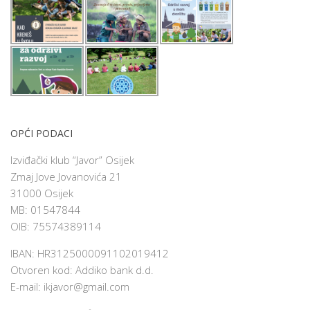
OPĆI PODACI
Izviđački klub “Javor” Osijek
Zmaj Jove Jovanovića 21
31000 Osijek
MB: 01547844
OIB: 75574389114
IBAN: HR3125000091102019412
Otvoren kod: Addiko bank d.d.
E-mail:
ikjavor@gmail.com