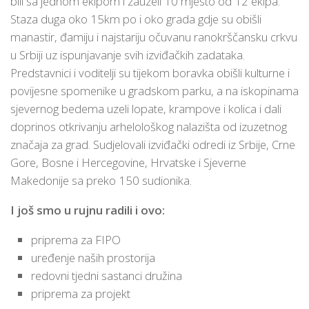
bili sa jednom ekipom i zauzeli 10 mjesto od 12 ekipa.
Staza duga oko 15km po i oko grada gdje su obišli
manastir, đamiju i najstariju očuvanu ranokrščansku crkvu
u Srbiji uz ispunjavanje svih izviđačkih zadataka.
Predstavnici i voditelji su tijekom boravka obišli kulturne i
povijesne spomenike u gradskom parku, a na iskopinama
sjevernog bedema uzeli lopate, krampove i kolica i dali
doprinos otkrivanju arhelološkog nalazišta od izuzetnog
značaja za grad. Sudjelovali izviđački odredi iz Srbije, Crne
Gore, Bosne i Hercegovine, Hrvatske i Sjeverne
Makedonije sa preko 150 sudionika.
I još smo u rujnu radili i ovo:
priprema za FIPO
uređenje naših prostorija
redovni tjedni sastanci družina
priprema za projekt