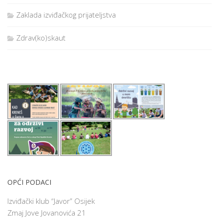
Zaklada izviđačkog prijateljstva
Zdrav(ko)skaut
OPĆI PODACI
Izviđački klub “Javor” Osijek
Zmaj Jove Jovanovića 21