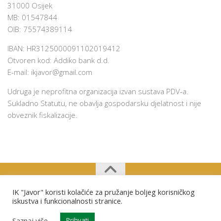
31000 Osijek
MB: 01547844
OIB: 75574389114
IBAN: HR3125000091102019412
Otvoren kod: Addiko bank d.d.
E-mail:
ikjavor@gmail.com
Udruga je neprofitna organizacija izvan sustava PDV-a.
Sukladno Statutu, ne obavlja gospodarsku djelatnost i nije
obveznik fiskalizacije.
IK "Javor" koristi kolačiće za pružanje boljeg korisničkog
Izviđački klub "Javor" Osijek © 2026. Sva prava pridržana.
iskustva i funkcionalnosti stranice.
Saznaj više
Prihvati