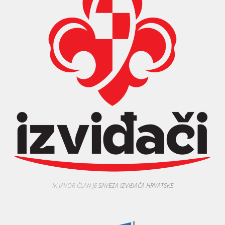
IK JAVOR ČLAN JE
SAVEZA IZVIĐAČA HRVATSKE